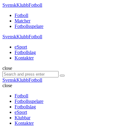
Menu
SvenskKlubbFotboll
Search
Menu
Fotboll
Matcher
Fotbollsspelare
SvenskKlubbFotboll
eSport
Fotbollslag
Kontakter
Search
close
Search
Search
for:
SvenskKlubbFotboll
close
Fotboll
Fotbollsspelare
Fotbollslag
eSport
Klubbar
Kontakter