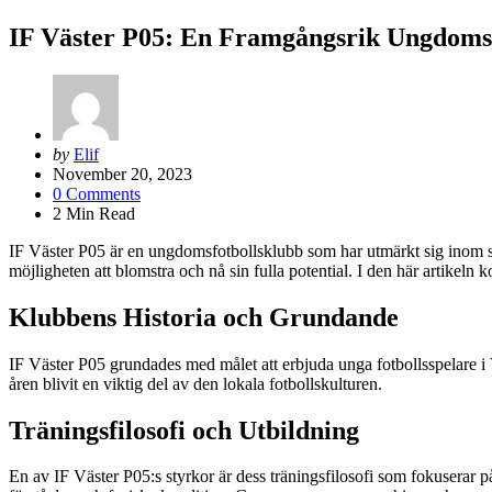
IF Väster P05: En Framgångsrik Ungdomsf
Posted
by
Elif
by
November 20, 2023
0
Comments
2
Min Read
IF Väster P05 är en ungdomsfotbollsklubb som har utmärkt sig inom sve
möjligheten att blomstra och nå sin fulla potential. I den här artikel
Klubbens Historia och Grundande
IF Väster P05 grundades med målet att erbjuda unga fotbollsspelare i 
åren blivit en viktig del av den lokala fotbollskulturen.
Träningsfilosofi och Utbildning
En av IF Väster P05:s styrkor är dess träningsfilosofi som fokuserar på