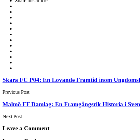
Share
this article
Post
Skara FC P04: En Lovande Framtid inom Ungdomsf
navigation
Previous Post
Malmö FF Damlag: En Framgångsrik Historia i Sven
Next Post
Leave a Comment