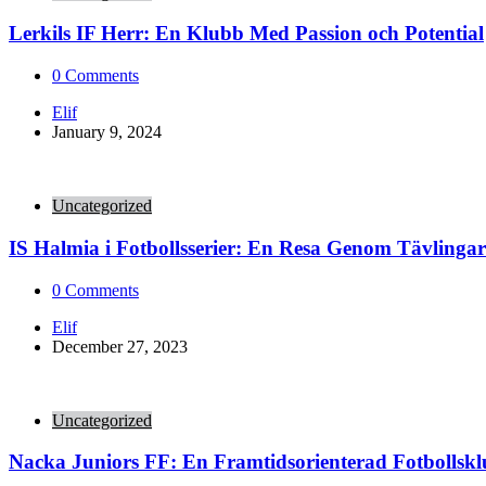
Lerkils IF Herr: En Klubb Med Passion och Potential
0
Comments
Posted
Elif
by
January 9, 2024
Uncategorized
IS Halmia i Fotbollsserier: En Resa Genom Tävlingar
0
Comments
Posted
Elif
by
December 27, 2023
Uncategorized
Nacka Juniors FF: En Framtidsorienterad Fotbollsk