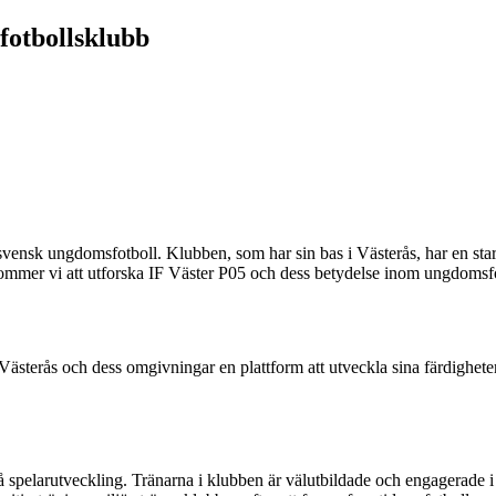
otbollsklubb
nsk ungdomsfotboll. Klubben, som har sin bas i Västerås, har en stark 
n kommer vi att utforska IF Väster P05 och dess betydelse inom ungdomsf
Västerås och dess omgivningar en plattform att utveckla sina färdighete
 spelarutveckling. Tränarna i klubben är välutbildade och engagerade i att