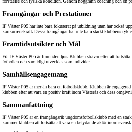
förståelse och fysiska kondition. Genom noggrann coaching och en posi
Framgångar och Prestationer
IF Väster P05 har inte bara fokuserat på utbildning utan har också up
konkurrenskraft. Dessa framgångar har inte bara stärkt klubbens rykte u
Framtidsutsikter och Mål
För IF Väster P05 är framtiden ljus. Klubben strävar efter att fortsät
fotbollen och samtidigt utvecklas som individer.
Samhällsengagemang
IF Väster P05 är mer än bara en fotbollsklubb. Klubben är engagerad i
klubben efter att vara en positiv kraft inom Västerås och dess omgivni
Sammanfattning
IF Väster P05 är en framgångsrik ungdomsfotbollsklubb med en stark 
kommer klubben att fortsätta att vara en betydande aktör inom svensk