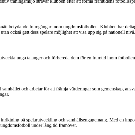
tiv träningsmiljö strävar klubben efter att forma framtidens fotbollsspe
pnått betydande framgångar inom ungdomsfotbollen. Klubben har deltagit 
tan också gett dess spelare möjlighet att visa upp sig på nationell nivå
ta utveckla unga talanger och förbereda dem för en framtid inom fotbolle
 samhället och arbetar för att främja värderingar som gemenskap, ansvar
ngar.
inriktning på spelarutveckling och samhällsengagemang. Med en imponer
 ungdomsfotboll under lång tid framöver.