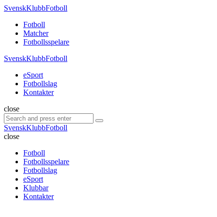
Menu
SvenskKlubbFotboll
Search
Menu
Fotboll
Matcher
Fotbollsspelare
SvenskKlubbFotboll
eSport
Fotbollslag
Kontakter
Search
close
Search
Search
for:
SvenskKlubbFotboll
close
Fotboll
Fotbollsspelare
Fotbollslag
eSport
Klubbar
Kontakter