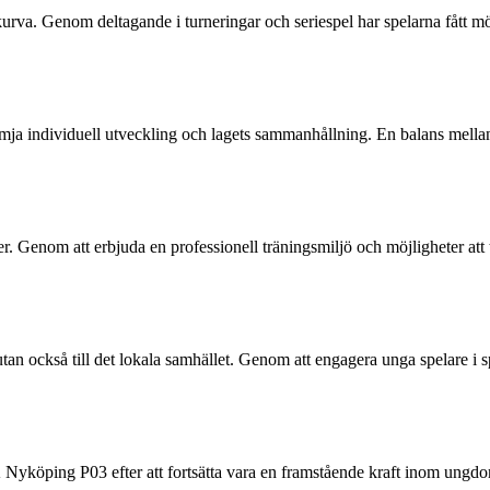
rva. Genom deltagande i turneringar och seriespel har spelarna fått möjli
mja individuell utveckling och lagets sammanhållning. En balans mellan t
Genom att erbjuda en professionell träningsmiljö och möjligheter att tä
an också till det lokala samhället. Genom att engagera unga spelare i s
 Nyköping P03 efter att fortsätta vara en framstående kraft inom ungdom