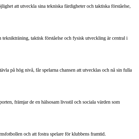
ghet att utveckla sina tekniska färdigheter och taktiska förståelse,
eknikträning, taktisk förståelse och fysisk utveckling är central i
vla på hög nivå, får spelarna chansen att utvecklas och nå sin fulla
porten, främjar de en hälsosam livsstil och sociala värden som
sfotbollen och att fostra spelare för klubbens framtid.