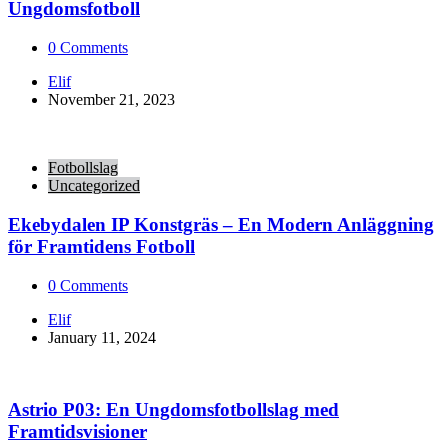
Ungdomsfotboll
0
Comments
Posted
Elif
by
November 21, 2023
Fotbollslag
Uncategorized
Ekebydalen IP Konstgräs – En Modern Anläggning
för Framtidens Fotboll
0
Comments
Posted
Elif
by
January 11, 2024
Astrio P03: En Ungdomsfotbollslag med
Framtidsvisioner