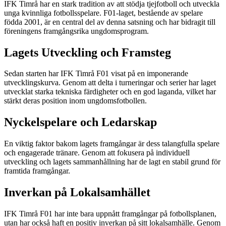
IFK Timrå har en stark tradition av att stödja tjejfotboll och utveckla
unga kvinnliga fotbollsspelare. F01-laget, bestående av spelare
födda 2001, är en central del av denna satsning och har bidragit till
föreningens framgångsrika ungdomsprogram.
Lagets Utveckling och Framsteg
Sedan starten har IFK Timrå F01 visat på en imponerande
utvecklingskurva. Genom att delta i turneringar och serier har laget
utvecklat starka tekniska färdigheter och en god laganda, vilket har
stärkt deras position inom ungdomsfotbollen.
Nyckelspelare och Ledarskap
En viktig faktor bakom lagets framgångar är dess talangfulla spelare
och engagerade tränare. Genom att fokusera på individuell
utveckling och lagets sammanhållning har de lagt en stabil grund för
framtida framgångar.
Inverkan på Lokalsamhället
IFK Timrå F01 har inte bara uppnått framgångar på fotbollsplanen,
utan har också haft en positiv inverkan på sitt lokalsamhälle. Genom