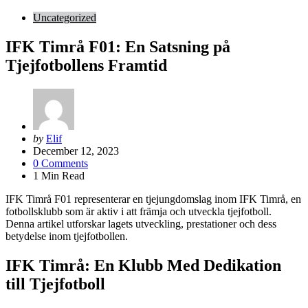
Uncategorized
IFK Timrå F01: En Satsning på
Tjejfotbollens Framtid
Posted
by
Elif
by
December 12, 2023
0
Comments
1
Min Read
IFK Timrå F01 representerar en tjejungdomslag inom IFK Timrå, en
fotbollsklubb som är aktiv i att främja och utveckla tjejfotboll.
Denna artikel utforskar lagets utveckling, prestationer och dess
betydelse inom tjejfotbollen.
IFK Timrå: En Klubb Med Dedikation
till Tjejfotboll