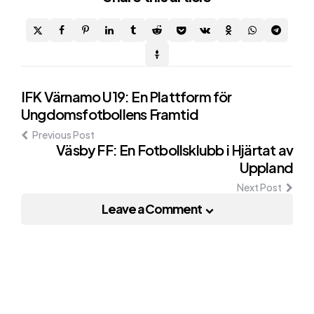
Post
IFK Värnamo U19: En Plattform för
Ungdomsfotbollens Framtid
navigation
Previous Post
Väsby FF: En Fotbollsklubb i Hjärtat av
Uppland
Next Post
Leave a Comment