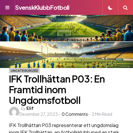
SvenskKlubbFotboll
Menu
S
UNCATEGORIZED
IFK Trollhättan P03: En
Framtid inom
Ungdomsfotboll
Posted
by
Elif
December 27, 2023
by
0
Comments
2
Min Read
IFK Trollhättan P03 representerar ett ungdomslag
inom IFK Trollhättan, en fotbollsklubb med en stark