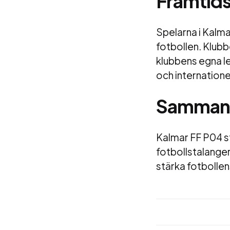
Framtids
Spelarna i Kalmar
fotbollen. Klubb
klubbens egna le
och internationel
Sammanf
Kalmar FF P04 st
fotbollstalanger
stärka fotbollen