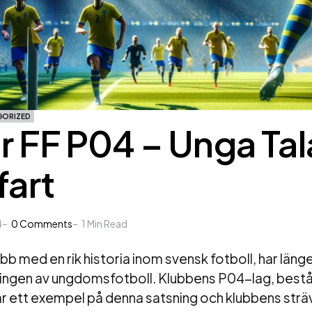
GORIZED
r FF P04 – Unga Ta
fart
4
0
Comments
1
Min Read
bb med en rik historia inom svensk fotboll, har länge 
klingen av ungdomsfotboll. Klubbens P04-lag, best
r ett exempel på denna satsning och klubbens sträv