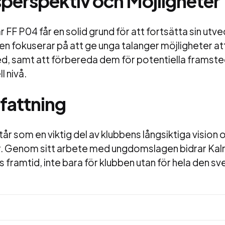
perspektiv och Möjligheter
 FF P04 får en solid grund för att fortsätta sin utv
en fokuserar på att ge unga talanger möjligheter a
d, samt att förbereda dem för potentiella framsteg
l nivå.
attning
år som en viktig del av klubbens långsiktiga vision 
. Genom sitt arbete med ungdomslagen bidrar Kalmar
s framtid, inte bara för klubben utan för hela den sv