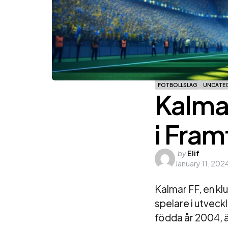
FOTBOLLSLAG
UNCATE
Kalma
i Fram
Posted
by
Elif
January 11, 202
by
Kalmar FF, en klu
spelare i utvec
födda år 2004, ä