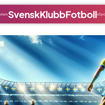
SvenskKlubbFotboll
elare
eSpo