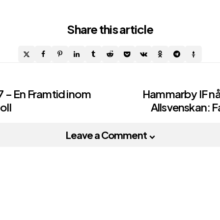
Share
this article
 – En Framtid inom
Hammarby IF nå
ll
Allsvenskan: F
on
Leave a Comment