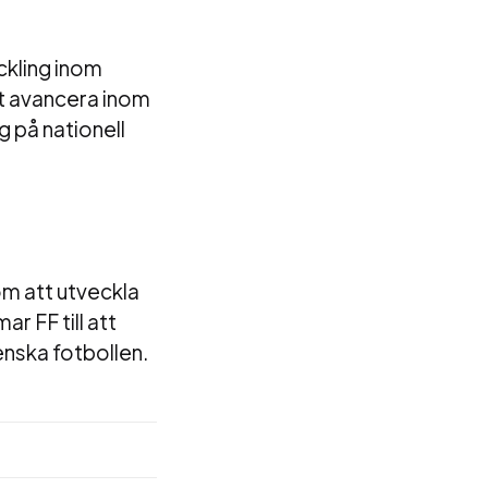
eckling inom
tt avancera inom
 på nationell
om att utveckla
 FF till att
enska fotbollen.