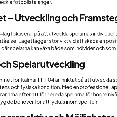
veckla fotbollstalanger.
t – Utveckling och Framste
lag fokuserar på att utveckla spelarnas individuell
ståelse. Laget lägger stor vikt vid att skapa en posi
 där spelarna kan växa både som individer och so
och Spelarutveckling
et för Kalmar FF P04 är inriktat på att utveckla s
ns och fysiska kondition. Med en professionell app
 tränarna efter att förbereda spelarna för högre nivå
yg de behöver för att lyckas inom sporten.