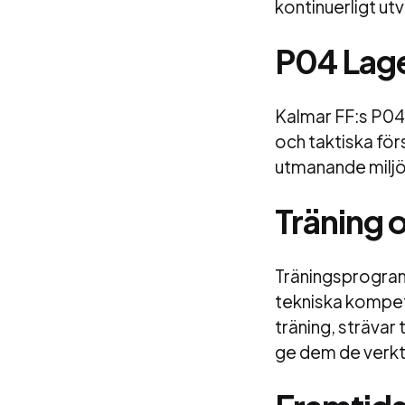
kontinuerligt ut
P04 Lage
Kalmar FF:s P04-
och taktiska för
utmanande miljö
Träning 
Träningsprogramm
tekniska kompete
träning, strävar
ge dem de verkt