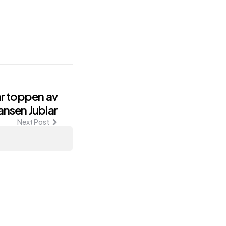
r toppen av
ansen Jublar
Next Post