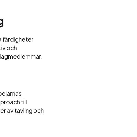
g
a färdigheter
tiv och
m lagmedlemmar.
pelarnas
roach till
er av tävling och