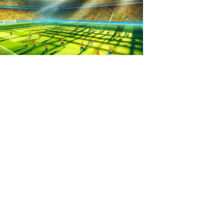
IZED
eby IK: En Klubb Med
 för Idrott och
nskap
s
8, 2023