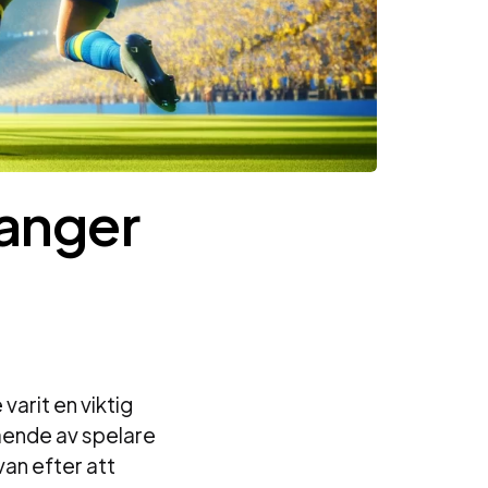
langer
varit en viktig
ående av spelare
an efter att