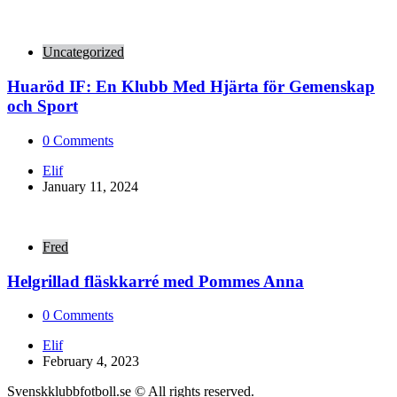
Uncategorized
Huaröd IF: En Klubb Med Hjärta för Gemenskap
och Sport
0
Comments
Posted
Elif
by
January 11, 2024
Fred
Helgrillad fläskkarré med Pommes Anna
0
Comments
Posted
Elif
by
February 4, 2023
Svenskklubbfotboll.se © All rights reserved.