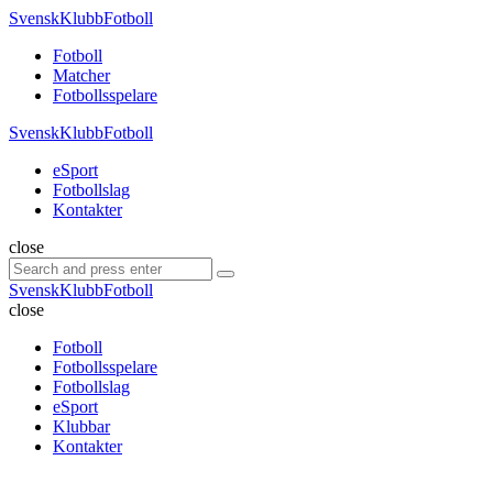
Menu
SvenskKlubbFotboll
Search
Menu
Fotboll
Matcher
Fotbollsspelare
SvenskKlubbFotboll
eSport
Fotbollslag
Kontakter
Search
close
Search
Search
for:
SvenskKlubbFotboll
close
Fotboll
Fotbollsspelare
Fotbollslag
eSport
Klubbar
Kontakter