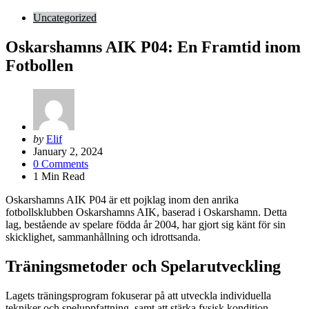
Uncategorized
Oskarshamns AIK P04: En Framtid inom
Fotbollen
Posted
by
Elif
by
January 2, 2024
0
Comments
1
Min Read
Oskarshamns AIK P04 är ett pojklag inom den anrika
fotbollsklubben Oskarshamns AIK, baserad i Oskarshamn. Detta
lag, bestående av spelare födda år 2004, har gjort sig känt för sin
skicklighet, sammanhållning och idrottsanda.
Träningsmetoder och Spelarutveckling
Lagets träningsprogram fokuserar på att utveckla individuella
tekniker och speluppfattning, samt att stärka fysisk kondition.