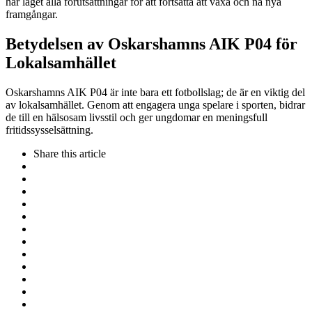
har laget alla förutsättningar för att fortsätta att växa och nå nya
framgångar.
Betydelsen av Oskarshamns AIK P04 för
Lokalsamhället
Oskarshamns AIK P04 är inte bara ett fotbollslag; de är en viktig del
av lokalsamhället. Genom att engagera unga spelare i sporten, bidrar
de till en hälsosam livsstil och ger ungdomar en meningsfull
fritidssysselsättning.
Share
this article