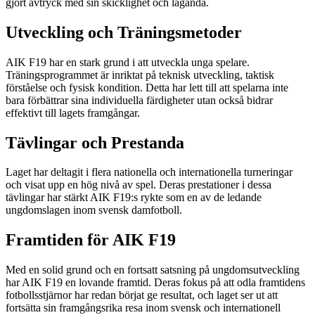
gjort avtryck med sin skicklighet och laganda.
Utveckling och Träningsmetoder
AIK F19 har en stark grund i att utveckla unga spelare.
Träningsprogrammet är inriktat på teknisk utveckling, taktisk
förståelse och fysisk kondition. Detta har lett till att spelarna inte
bara förbättrar sina individuella färdigheter utan också bidrar
effektivt till lagets framgångar.
Tävlingar och Prestanda
Laget har deltagit i flera nationella och internationella turneringar
och visat upp en hög nivå av spel. Deras prestationer i dessa
tävlingar har stärkt AIK F19:s rykte som en av de ledande
ungdomslagen inom svensk damfotboll.
Framtiden för AIK F19
Med en solid grund och en fortsatt satsning på ungdomsutveckling
har AIK F19 en lovande framtid. Deras fokus på att odla framtidens
fotbollsstjärnor har redan börjat ge resultat, och laget ser ut att
fortsätta sin framgångsrika resa inom svensk och internationell