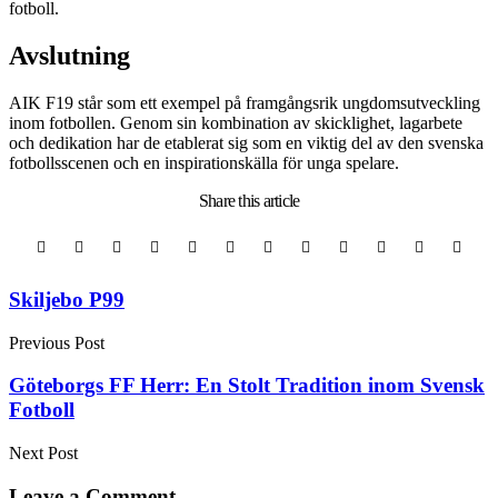
fotboll.
Avslutning
AIK F19 står som ett exempel på framgångsrik ungdomsutveckling
inom fotbollen. Genom sin kombination av skicklighet, lagarbete
och dedikation har de etablerat sig som en viktig del av den svenska
fotbollsscenen och en inspirationskälla för unga spelare.
Share
this article
Post
Skiljebo P99
navigation
Previous Post
Göteborgs FF Herr: En Stolt Tradition inom Svensk
Fotboll
Next Post
Leave a Comment