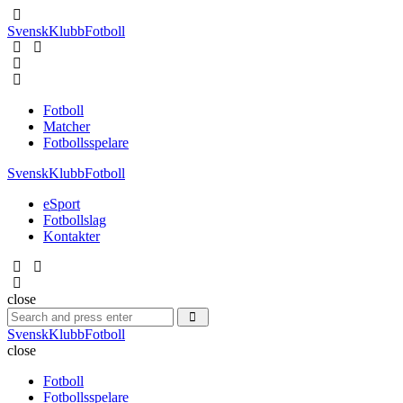
Menu
SvenskKlubbFotboll
Search
Menu
Fotboll
Matcher
Fotbollsspelare
SvenskKlubbFotboll
eSport
Fotbollslag
Kontakter
Search
close
Search
Search
for:
SvenskKlubbFotboll
close
Fotboll
Fotbollsspelare