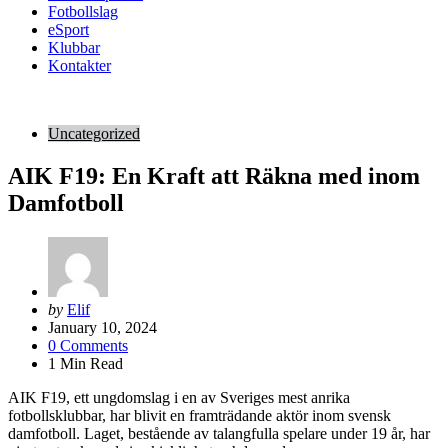
Fotbollslag
eSport
Klubbar
Kontakter
Uncategorized
AIK F19: En Kraft att Räkna med inom
Damfotboll
Posted
by
Elif
by
January 10, 2024
0
Comments
1
Min Read
AIK F19, ett ungdomslag i en av Sveriges mest anrika
fotbollsklubbar, har blivit en framträdande aktör inom svensk
damfotboll. Laget, bestående av talangfulla spelare under 19 år, har