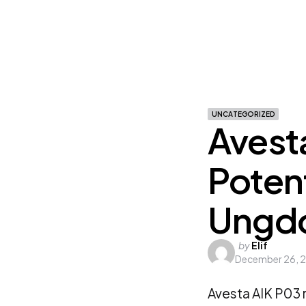
UNCATEGORIZED
Avest
Poten
Ungdo
Posted
by
Elif
December 26, 
by
Avesta AIK P03 