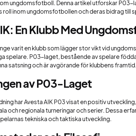
 inom ungdomsfotboll. Denna artikel utforskar P03-
s roll inom ungdomsfotbollen och deras bidrag till 
AIK: En Klubb Med Ungdoms
änge varit en klubb som lägger stor vikt vid ungdom
nga spelare. P03-laget, bestående av spelare född
 denna satsning och är avgörande för klubbens framtid
ngen av P03-Laget
dning har Avesta AIK P03 visat en positiv utvecklin
ala och regionala turneringar och serier. Dessa erf
 spelarnas tekniska och taktiska utveckling.