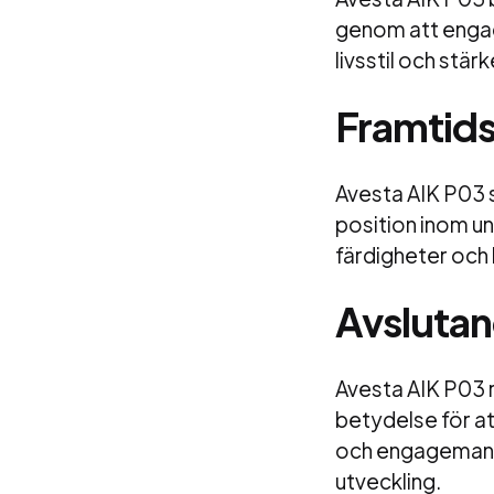
genom att engag
livsstil och st
Framtids
Avesta AIK P03 s
position inom un
färdigheter och 
Avslutan
Avesta AIK P03 
betydelse för a
och engagemang 
utveckling.