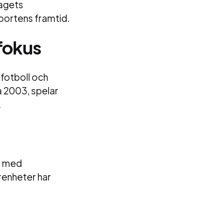
lagets
sportens framtid.
fokus
sfotboll och
a 2003, spelar
.
g, med
arenheter har