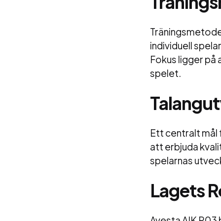
Tränings
Träningsmetodern
individuell spe
Fokus ligger på 
spelet.
Talangut
Ett centralt mål
att erbjuda kval
spelarnas utvec
Lagets Ro
Avesta AIK P03 b