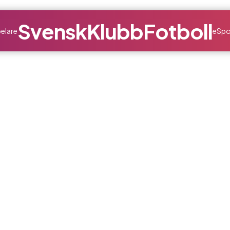
SvenskKlubbFotboll
elare
eSpo