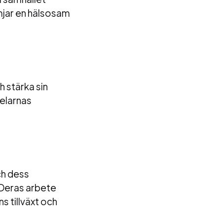
mjar en hälsosam
h stärka sin
pelarnas
ch dess
 Deras arbete
 tillväxt och