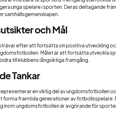
era unga spelare i sporten. Deras deltagande frä
ärker samhällsgemenskapen.
utsikter och Mål
trävar efter att fortsätta sin positiva utveckling oc
gdomsfotbollen. Målet är att fortsätta utveckla s
bidra till klubbens långsiktiga framgång.
de Tankar
representerar en viktig del av ungdomsfotbollen o
tt forma framtida generationer av fotbollsspelare.
inom ungdomsfotbollen är avgörande för sportens