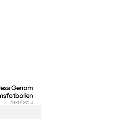
 Resa Genom
sfotbollen
Next Post