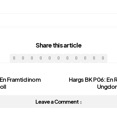
Share
this article
 En Framtid inom
Hargs BK P06: En
ll
Ungdom
on
Leave a Comment