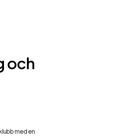
g och
 klubb med en