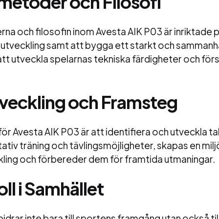
metoder och Filosofi
a och filosofin inom Avesta AIK P03 är inriktade p
larutveckling samt att bygga ett starkt och samman
att utveckla spelarnas tekniska färdigheter och för
veckling och Framsteg
 för Avesta AIK P03 är att identifiera och utveckla 
itativ träning och tävlingsmöjligheter, skapas en mil
kling och förbereder dem för framtida utmaningar.
ll i Samhället
idrar inte bara till sportens framgång utan också til