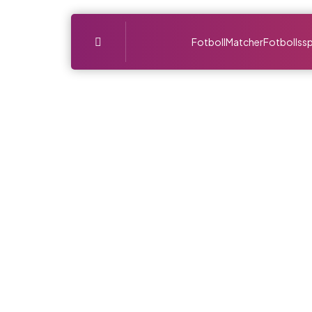
Menu
Fotboll
Matcher
Fotbollssp