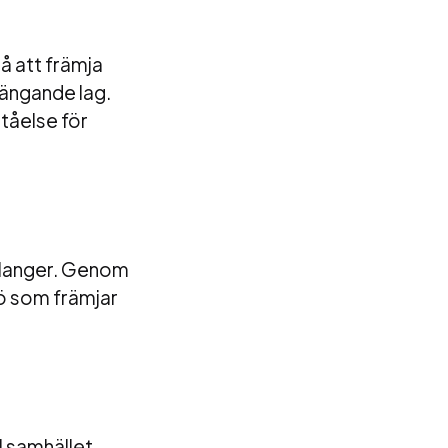
å att främja
hängande lag.
ståelse för
talanger. Genom
jö som främjar
l samhället