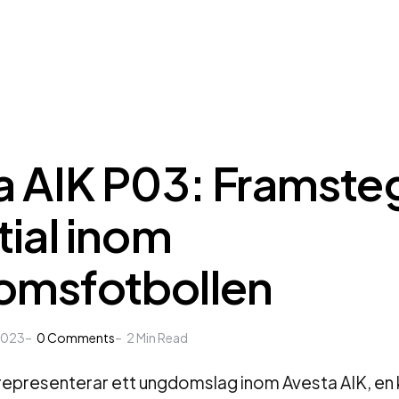
a AIK P03: Framste
tial inom
msfotbollen
2023
0
Comments
2
Min Read
representerar ett ungdomslag inom Avesta AIK, en