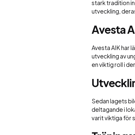
stark tradition
utveckling, dera
Avesta 
Avesta AIK har l
utveckling av u
en viktig roll i
Utveckli
Sedan lagets bil
deltagande i lok
varit viktiga för