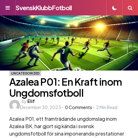
SvenskKlubbFotboll
Menu
S
UNCATEGORIZED
Azalea P01: En Kraft inom
Ungdomsfotboll
Posted
by
Elif
December 30, 2023
by
0
Comments
2
Min Read
Azalea P01, ett framträdande ungdomslag inom
Azalea BK, har gjort sig kända i svensk
ungdomsfotboll för sina imponerande prestationer