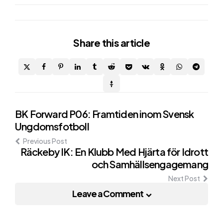
Share
this article
Post
BK Forward P06: Framtiden inom Svensk
Ungdomsfotboll
navigation
Previous Post
Räckeby IK: En Klubb Med Hjärta för Idrott
och Samhällsengagemang
Next Post
Leave a Comment