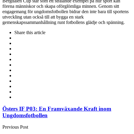
Bergdalen Cup står som ett strålande exempel på hur sport kan
förena människor och skapa oförglömliga minnen. Genom sitt
engagemang för ungdomsfotbollen bidrar den inte bara till sportens
utveckling utan också till att bygga en stark
gemenskapssammanhållning runt fotbollens glädje och spänning.
Share
this article
Post
Östers IF P03: En Framväxande Kraft inom
Ungdomsfotbollen
navigation
Previous Post