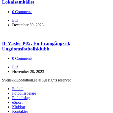
Lokalsamhället
0
Comments
Posted
Elif
by
December 30, 2023
IF Väster P05: En Framgångsrik
Ungdomsfotbollsklubb
0
Comments
Posted
Elif
by
November 20, 2023
Svenskklubbfotboll.se © All rights reserved.
Fotboll
Fotbollsspelare
Fotbollslag
eSport
Klubbar
Kontakter