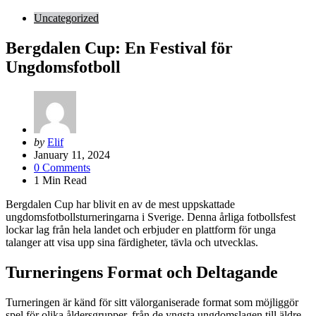
Uncategorized
Bergdalen Cup: En Festival för
Ungdomsfotboll
Posted
by
Elif
by
January 11, 2024
0
Comments
1
Min Read
Bergdalen Cup har blivit en av de mest uppskattade
ungdomsfotbollsturneringarna i Sverige. Denna årliga fotbollsfest
lockar lag från hela landet och erbjuder en plattform för unga
talanger att visa upp sina färdigheter, tävla och utvecklas.
Turneringens Format och Deltagande
Turneringen är känd för sitt välorganiserade format som möjliggör
spel för olika åldersgrupper, från de yngsta ungdomslagen till äldre