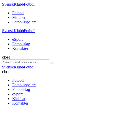
Menu
SvenskKlubbFotboll
Search
Menu
Fotboll
Matcher
Fotbollsspelare
SvenskKlubbFotboll
eSport
Fotbollslag
Kontakter
Search
close
Search
Search
for:
SvenskKlubbFotboll
close
Fotboll
Fotbollsspelare
Fotbollslag
eSport
Klubbar
Kontakter