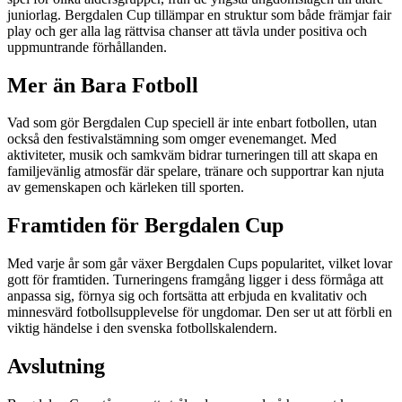
juniorlag. Bergdalen Cup tillämpar en struktur som både främjar fair
play och ger alla lag rättvisa chanser att tävla under positiva och
uppmuntrande förhållanden.
Mer än Bara Fotboll
Vad som gör Bergdalen Cup speciell är inte enbart fotbollen, utan
också den festivalstämning som omger evenemanget. Med
aktiviteter, musik och samkväm bidrar turneringen till att skapa en
familjevänlig atmosfär där spelare, tränare och supportrar kan njuta
av gemenskapen och kärleken till sporten.
Framtiden för Bergdalen Cup
Med varje år som går växer Bergdalen Cups popularitet, vilket lovar
gott för framtiden. Turneringens framgång ligger i dess förmåga att
anpassa sig, förnya sig och fortsätta att erbjuda en kvalitativ och
minnesvärd fotbollsupplevelse för ungdomar. Den ser ut att förbli en
viktig händelse i den svenska fotbollskalendern.
Avslutning