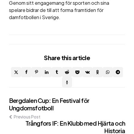
Genom sitt engagemang för sporten och sina
spelare bidrar de till att forma framtiden för
damfotbollen i Sverige.
Share
this article
Post
Bergdalen Cup: En Festival för
Ungdomsfotboll
navigation
Previous Post
Trångfors IF: En Klubb med Hjärta och
Historia