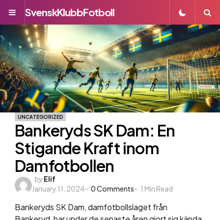
SvenskKlubbFotboll
Menu
S
UNCATEGORIZED
Bankeryds SK Dam: En
Stigande Kraft inom
Damfotbollen
Posted
by
Elif
January 11, 2024
by
0
Comments
1
Min Read
Bankeryds SK Dam, damfotbollslaget från
Bankeryd, har under de senaste åren gjort sig kända