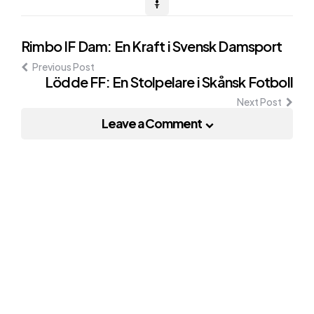
Post
Rimbo IF Dam: En Kraft i Svensk Damsport
Previous Post
navigation
Lödde FF: En Stolpelare i Skånsk Fotboll
Next Post
Leave a Comment