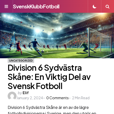
SvenskKlubbFotboll
Menu
S
UNCATEGORIZED
Division 6 Sydvästra
Skåne: En Viktig Del av
Svensk Fotboll
Posted
by
Elif
January 2, 2024
by
0
Comments
2
Min Read
Division 6 Sydvästra Skåne är en av de lägre
fotbollsdivisionerna i Sverige, men den utgör en