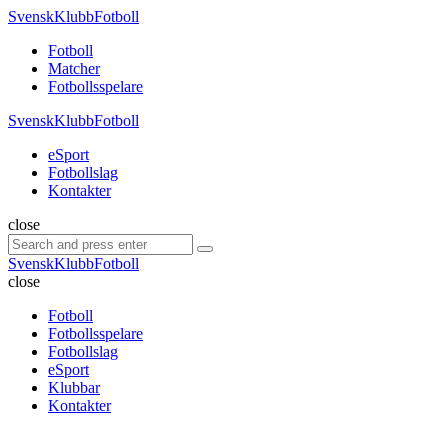
Menu
SvenskKlubbFotboll
Search
Menu
Fotboll
Matcher
Fotbollsspelare
SvenskKlubbFotboll
eSport
Fotbollslag
Kontakter
Search
close
Search
Search
for:
SvenskKlubbFotboll
close
Fotboll
Fotbollsspelare
Fotbollslag
eSport
Klubbar
Kontakter