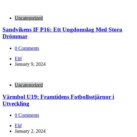
Uncategorized
Sandvikens IF P16: Ett Ungdomslag Med Stora
Drömmar
0
Comments
Posted
Elif
by
January 9, 2024
Uncategorized
Värmbol U19: Framtidens Fotbollsstjärnor i
Utveckling
0
Comments
Posted
Elif
by
January 2, 2024