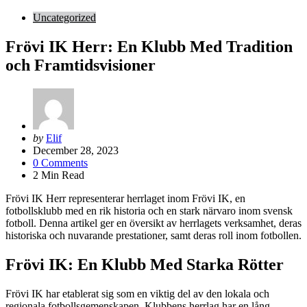
Uncategorized
Frövi IK Herr: En Klubb Med Tradition
och Framtidsvisioner
Posted
by
Elif
by
December 28, 2023
0
Comments
2
Min Read
Frövi IK Herr representerar herrlaget inom Frövi IK, en
fotbollsklubb med en rik historia och en stark närvaro inom svensk
fotboll. Denna artikel ger en översikt av herrlagets verksamhet, deras
historiska och nuvarande prestationer, samt deras roll inom fotbollen.
Frövi IK: En Klubb Med Starka Rötter
Frövi IK har etablerat sig som en viktig del av den lokala och
regionala fotbollsgemenskapen. Klubbens herrlag har en lång