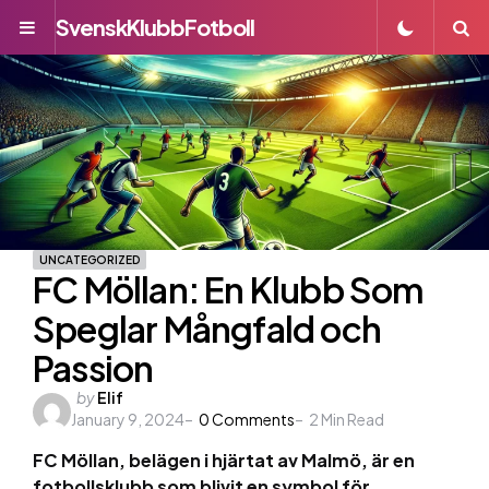
SvenskKlubbFotboll
Menu
S
UNCATEGORIZED
FC Möllan: En Klubb Som
Speglar Mångfald och
Passion
Posted
by
Elif
January 9, 2024
by
0
Comments
2
Min Read
FC Möllan, belägen i hjärtat av Malmö, är en
fotbollsklubb som blivit en symbol för