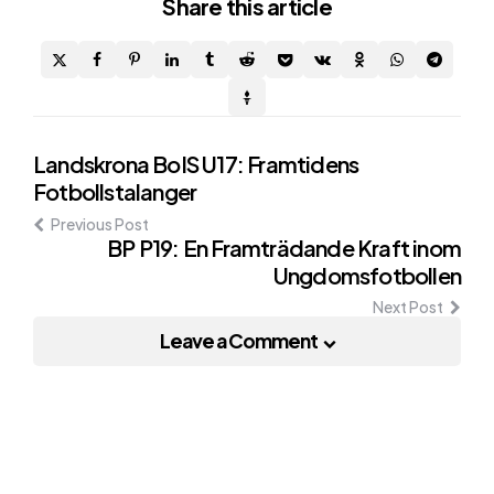
Share
this article
Post
Landskrona BoIS U17: Framtidens
Fotbollstalanger
navigation
Previous Post
BP P19: En Framträdande Kraft inom
Ungdomsfotbollen
Next Post
Leave a Comment