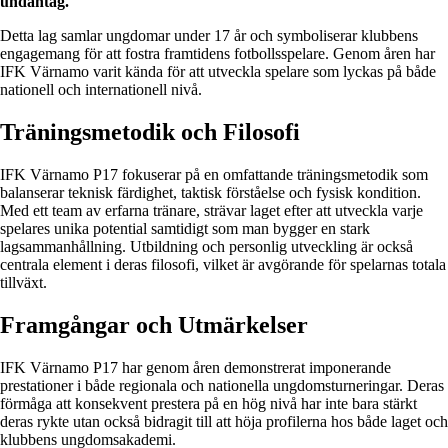
undantag.
Detta lag samlar ungdomar under 17 år och symboliserar klubbens
engagemang för att fostra framtidens fotbollsspelare. Genom åren har
IFK Värnamo varit kända för att utveckla spelare som lyckas på både
nationell och internationell nivå.
Träningsmetodik och Filosofi
IFK Värnamo P17 fokuserar på en omfattande träningsmetodik som
balanserar teknisk färdighet, taktisk förståelse och fysisk kondition.
Med ett team av erfarna tränare, strävar laget efter att utveckla varje
spelares unika potential samtidigt som man bygger en stark
lagsammanhållning. Utbildning och personlig utveckling är också
centrala element i deras filosofi, vilket är avgörande för spelarnas totala
tillväxt.
Framgångar och Utmärkelser
IFK Värnamo P17 har genom åren demonstrerat imponerande
prestationer i både regionala och nationella ungdomsturneringar. Deras
förmåga att konsekvent prestera på en hög nivå har inte bara stärkt
deras rykte utan också bidragit till att höja profilerna hos både laget och
klubbens ungdomsakademi.