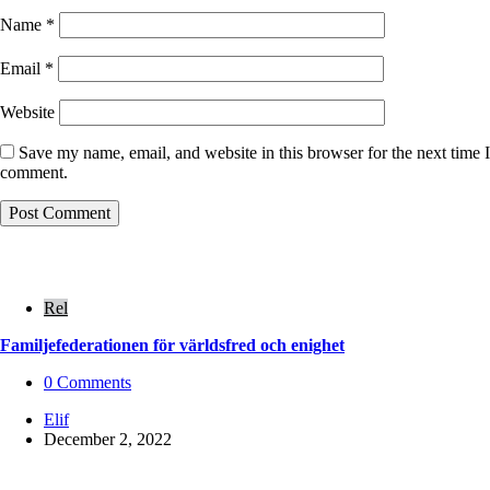
Name
*
Email
*
Website
Save my name, email, and website in this browser for the next time I
comment.
Rel
Familjefederationen för världsfred och enighet
0
Comments
Posted
Elif
by
December 2, 2022