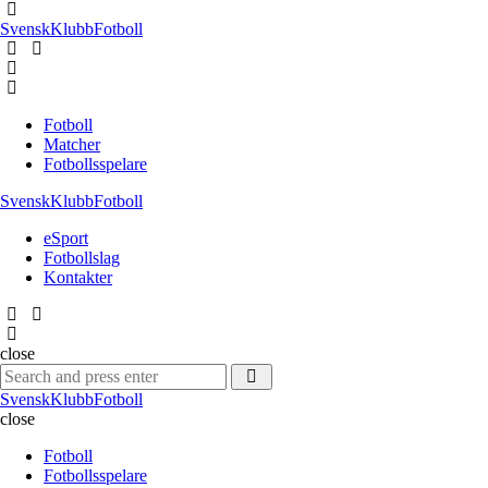
Menu
SvenskKlubbFotboll
Search
Menu
Fotboll
Matcher
Fotbollsspelare
SvenskKlubbFotboll
eSport
Fotbollslag
Kontakter
Search
close
Search
Search
for:
SvenskKlubbFotboll
close
Fotboll
Fotbollsspelare