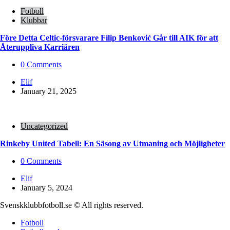
Fotboll
Klubbar
Före Detta Celtic-försvarare Filip Benković Går till AIK för att
Återuppliva Karriären
0
Comments
Posted
Elif
by
January 21, 2025
Uncategorized
Rinkeby United Tabell: En Säsong av Utmaning och Möjligheter
0
Comments
Posted
Elif
by
January 5, 2024
Svenskklubbfotboll.se © All rights reserved.
Fotboll