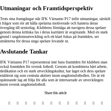
Utmaningar och Framtidsperspektiv
Trots sina framgångar står IFK Värnamo P17 inför utmaningar, särskilt
i frågor som rör att hålla spelarna motiverade och hantera deras
övergång till seniorlag. Klubbens förmåga att navigera dessa spelare
genom denna kritiska fas i deras karriärer är avgörande. Med en stark
grund i ungdomsutveckling och ett klart fokus på framtiden, ser
utsikterna för dessa unga spelare lovande ut.
Avslutande Tankar
IFK Värnamo P17 representerar inte bara framtiden för klubben utan
också framtiden för svensk fotboll. Genom att kombinera hårt arbete,
dedikation och en stark utvecklingskultur, har laget och dess spelare
etablerat sig som centrala aktörer inom ungdomsfotbollen. De är ett
spännande lag att följa för alla som är intresserade av utvecklingen
inom svensk ungdomsfotboll.
Share
this article