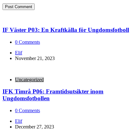
IF Väster P03: En Kraftkälla för Ungdomsfotboll
0
Comments
Posted
Elif
by
November 21, 2023
Uncategorized
IFK Timrå P06: Framtidsutsikter inom
Ungdomsfotbollen
0
Comments
Posted
Elif
by
December 27, 2023