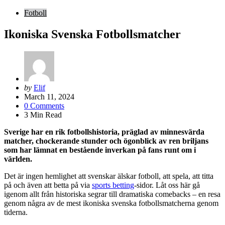
Fotboll
Ikoniska Svenska Fotbollsmatcher
Posted
by
Elif
by
March 11, 2024
0
Comments
3
Min Read
Sverige har en rik fotbollshistoria, präglad av minnesvärda
matcher, chockerande stunder och ögonblick av ren briljans
som har lämnat en bestående inverkan på fans runt om i
världen.
Det är ingen hemlighet att svenskar älskar fotboll, att spela, att titta
på och även att betta på via
sports betting
-sidor. Låt oss här gå
igenom allt från historiska segrar till dramatiska comebacks – en resa
genom några av de mest ikoniska svenska fotbollsmatcherna genom
tiderna.