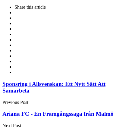
Share
this article
Post
Sponsring i Allsvenskan: Ett Nytt Sätt Att
Samarbeta
navigation
Previous Post
Ariana FC - En Framgångssaga från Malmö
Next Post