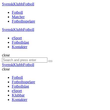
Menu
SvenskKlubbFotboll
Search
Menu
Fotboll
Matcher
Fotbollsspelare
SvenskKlubbFotboll
eSport
Fotbollslag
Kontakter
Search
close
Search
Search
for:
SvenskKlubbFotboll
close
Fotboll
Fotbollsspelare
Fotbollslag
eSport
Klubbar
Kontakter