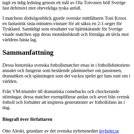
tagit en tidig ledning genom ett mål av Ola Toivonen höll Sverige
fast defensivt mot obevekliga tyska anfall.
I matchens dödsögonblick gjorde svenske mittfältaren Toni Kroos
en fantastisk sista-minuten-vinnare för att säkra en 2-1-seger för
Tyskland. Samtidigt som resultatet var hjärtskärande för Sverige
visade matchen upp deras motståndskraft och förmåga att tävla mot
världens bästa lag.
Sammanfattning
Dessa historiska svenska fotbollsmatcher etsas in i fotbollshistoriens
annaler och fungerar som bestående påminnelser om passionen,
dramatiken och spänningen som det vackra spelet ger fans runt om i
världen.
Från VM-triumfer till dramatiska comebacks och chockerande
störningar, dessa matcher exemplifierar andan och arvet från svensk
fotboll och fortsätter att inspirera generationer av fotbollsfans än i
dag.
Biografi över författaren
Otto Aleski, grundare av det svenska nyhetsmediet
inyheter.se