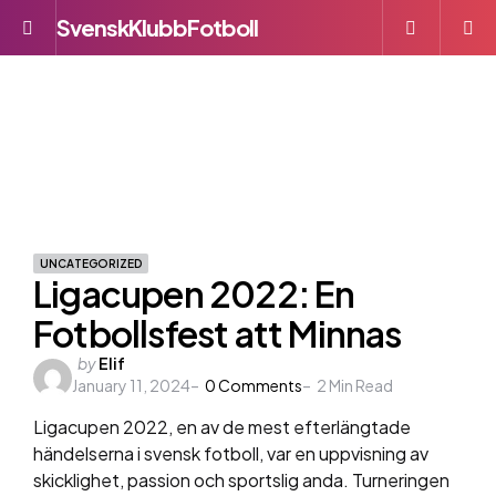
SvenskKlubbFotboll
Menu
S
UNCATEGORIZED
Ligacupen 2022: En
Fotbollsfest att Minnas
Posted
by
Elif
January 11, 2024
by
0
Comments
2
Min Read
Ligacupen 2022, en av de mest efterlängtade
händelserna i svensk fotboll, var en uppvisning av
skicklighet, passion och sportslig anda. Turneringen