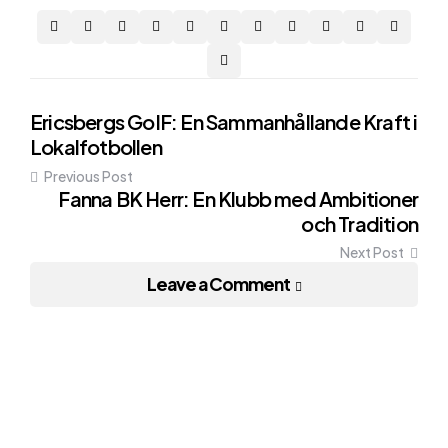
Post
Ericsbergs GoIF: En Sammanhållande Kraft i
Lokalfotbollen
navigation
Previous Post
Fanna BK Herr: En Klubb med Ambitioner
och Tradition
Next Post
Leave a Comment