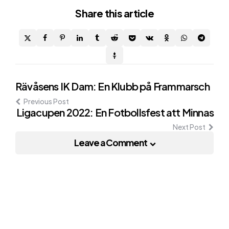
Share
this article
Post
Rävåsens IK Dam: En Klubb på Frammarsch
Previous Post
navigation
Ligacupen 2022: En Fotbollsfest att Minnas
Next Post
Leave a Comment