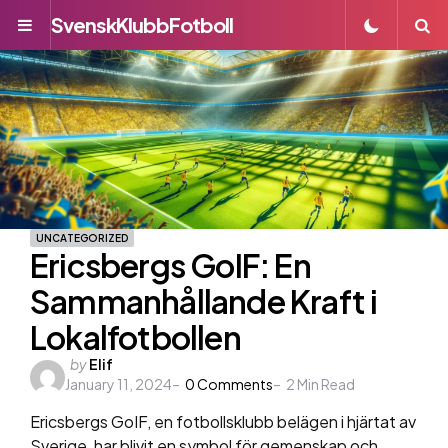
SvenskKlubbFotboll
Menu
S
UNCATEGORIZED
Ericsbergs GoIF: En
Sammanhållande Kraft i
Lokalfotbollen
Posted
by
Elif
January 11, 2024
by
0
Comments
2
Min Read
Ericsbergs GoIF, en fotbollsklubb belägen i hjärtat av
Sverige, har blivit en symbol för gemenskap och