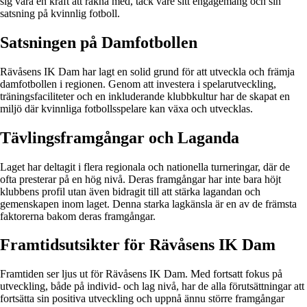
sig vara en kraft att räkna med, tack vare sitt engagemang och sin
satsning på kvinnlig fotboll.
Satsningen på Damfotbollen
Rävåsens IK Dam har lagt en solid grund för att utveckla och främja
damfotbollen i regionen. Genom att investera i spelarutveckling,
träningsfaciliteter och en inkluderande klubbkultur har de skapat en
miljö där kvinnliga fotbollsspelare kan växa och utvecklas.
Tävlingsframgångar och Laganda
Laget har deltagit i flera regionala och nationella turneringar, där de
ofta presterar på en hög nivå. Deras framgångar har inte bara höjt
klubbens profil utan även bidragit till att stärka lagandan och
gemenskapen inom laget. Denna starka lagkänsla är en av de främsta
faktorerna bakom deras framgångar.
Framtidsutsikter för Rävåsens IK Dam
Framtiden ser ljus ut för Rävåsens IK Dam. Med fortsatt fokus på
utveckling, både på individ- och lag nivå, har de alla förutsättningar att
fortsätta sin positiva utveckling och uppnå ännu större framgångar