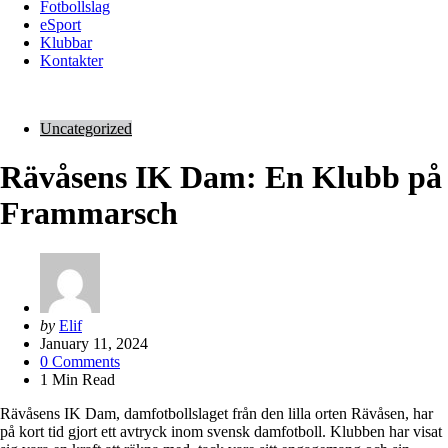
Fotbollslag
eSport
Klubbar
Kontakter
Uncategorized
Rävåsens IK Dam: En Klubb på
Frammarsch
Posted
by
Elif
by
January 11, 2024
0
Comments
1
Min Read
Rävåsens IK Dam, damfotbollslaget från den lilla orten Rävåsen, har
på kort tid gjort ett avtryck inom svensk damfotboll. Klubben har visat