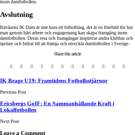
inom damfotbollen.
Avslutning
Rävåsens IK Dam är inte bara ett fotbollslag, det är en förebild för hur
man genom hårt arbete och engagemang kan skapa framgång inom
damfotbollen. Deras resa och framgångar inspirerar andra klubbar och
spelare och bidrar till att främja och utveckla damfotbollen i Sverige.
Share
this article
Post
IK Brage U19: Framtidens Fotbollsstjärnor
navigation
Previous Post
Ericsbergs GoIF: En Sammanhållande Kraft i
Lokalfotbollen
Next Post
Leave a Comment