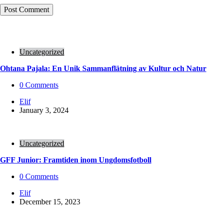
Uncategorized
Ohtana Pajala: En Unik Sammanflätning av Kultur och Natur
0
Comments
Posted
Elif
by
January 3, 2024
Uncategorized
GFF Junior: Framtiden inom Ungdomsfotboll
0
Comments
Posted
Elif
by
December 15, 2023