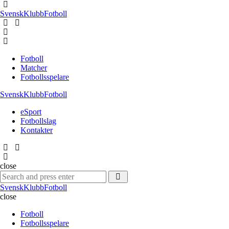
Menu
SvenskKlubbFotboll
Search
Menu
Fotboll
Matcher
Fotbollsspelare
SvenskKlubbFotboll
eSport
Fotbollslag
Kontakter
Search
close
Search
Search
for:
SvenskKlubbFotboll
close
Fotboll
Fotbollsspelare