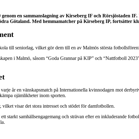
genom en sammanslagning av Kirseberg IF och Rörsjöstaden IF. Klu
Södra Götaland. Med hemmamatcher på Kirseberg IP, fortsätter klub
ment
a till seniorlag, vilket gör dem till en av Malmös största fotbollsfören
skapen i Malmö, såsom “Goda Grannar på KIP” och “Nattfotboll 2023”, vil
et
 varje år en vänskapsmatch på Internationella kvinnodagen mot derbyri
 bekämpa ojämlikheter inom sporten.
ilket visar det stora intresset och stödet för damfotbollen​​.
ett starkt samhällsengagemang och strävan efter en inkluderande fotbolls
la.