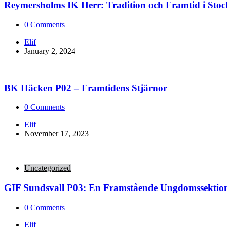
Reymersholms IK Herr: Tradition och Framtid i Stoc
0
Comments
Posted
Elif
by
January 2, 2024
BK Häcken P02 – Framtidens Stjärnor
0
Comments
Posted
Elif
by
November 17, 2023
Uncategorized
GIF Sundsvall P03: En Framstående Ungdomssektio
0
Comments
Posted
Elif