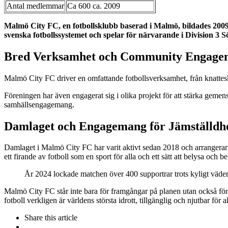
Antal medlemmar
Ca 600 ca. 2009
Malmö City FC, en fotbollsklubb baserad i Malmö, bildades 2009 
svenska fotbollssystemet och spelar för närvarande i Division 3 
Bred Verksamhet och Community Engage
Malmö City FC driver en omfattande fotbollsverksamhet, från knatteskol
Föreningen har även engagerat sig i olika projekt för att stärka gemen
samhällsengagemang​​.
Damlaget och Engagemang för Jämställdh
Damlaget i Malmö City FC har varit aktivt sedan 2018 och arrangerar
ett firande av fotboll som en sport för alla och ett sätt att belysa och
År 2024 lockade matchen över 400 supportrar trots kyligt väder, v
Malmö City FC står inte bara för framgångar på planen utan också för 
fotboll verkligen är världens största idrott, tillgänglig och njutbar för al
Share
this article