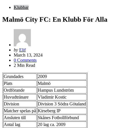
Klubbar
Malmö City FC: En Klubb För Alla
Posted
by
Elif
by
March 13, 2024
0
Comments
2
Min Read
Grundades
2009
Plats
Malmö
Ordförande
Hampus Lundström
Huvudtränare
Vladimir Kostic
Division
Division 3 Södra Götaland
Matcher spelas på
Kirseberg IP
Ansluten till
Skånes Fotbollförbund
Antal lag
20 lag ca. 2009