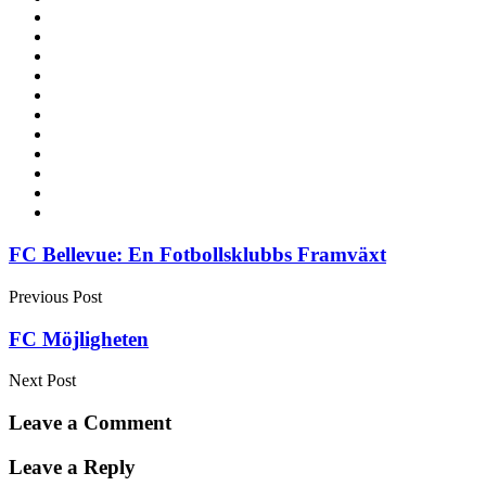
Post
FC Bellevue: En Fotbollsklubbs Framväxt
navigation
Previous Post
FC Möjligheten
Next Post
Leave a Comment
Leave a Reply