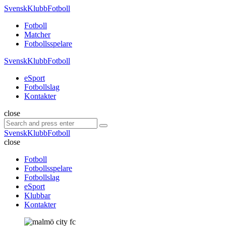
Menu
SvenskKlubbFotboll
Search
Menu
Fotboll
Matcher
Fotbollsspelare
SvenskKlubbFotboll
eSport
Fotbollslag
Kontakter
Search
close
Search
Search
for:
SvenskKlubbFotboll
close
Fotboll
Fotbollsspelare
Fotbollslag
eSport
Klubbar
Kontakter