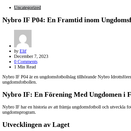
Uncategorized
Nybro IF P04: En Framtid inom Ungdomsf
Posted
by
Elif
by
December 7, 2023
0
Comments
1
Min Read
Nybro IF P04 är en ungdomsfotbollslag tillhörande Nybro Idrottsfören
ungdomsfotbollen.
Nybro IF: En Förening Med Ungdomen i 
Nybro IF har en historia av att främja ungdomsfotboll och utveckla fot
ungdomsprogram.
Utvecklingen av Laget