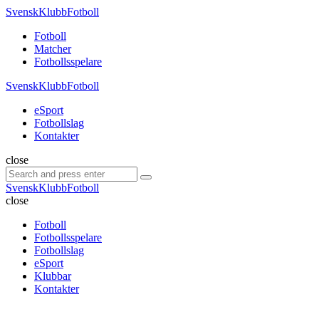
Menu
SvenskKlubbFotboll
Search
Menu
Fotboll
Matcher
Fotbollsspelare
SvenskKlubbFotboll
eSport
Fotbollslag
Kontakter
Search
close
Search
Search
for:
SvenskKlubbFotboll
close
Fotboll
Fotbollsspelare
Fotbollslag
eSport
Klubbar
Kontakter