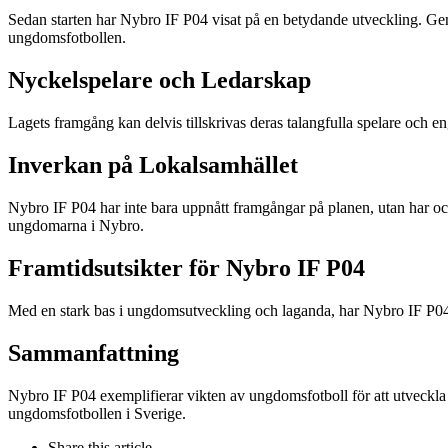
Sedan starten har Nybro IF P04 visat på en betydande utveckling. Genom
ungdomsfotbollen.
Nyckelspelare och Ledarskap
Lagets framgång kan delvis tillskrivas deras talangfulla spelare och e
Inverkan på Lokalsamhället
Nybro IF P04 har inte bara uppnått framgångar på planen, utan har ock
ungdomarna i Nybro.
Framtidsutsikter för Nybro IF P04
Med en stark bas i ungdomsutveckling och laganda, har Nybro IF P04 en
Sammanfattning
Nybro IF P04 exemplifierar vikten av ungdomsfotboll för att utveckla 
ungdomsfotbollen i Sverige.
Share
this article