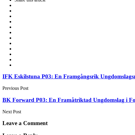
Post
IFK Eskilstuna P03: En Framgångsrik Ungdomslags
navigation
Previous Post
BK Forward P03: En Framåtriktad Ungdomslag i Fo
Next Post
Leave a Comment