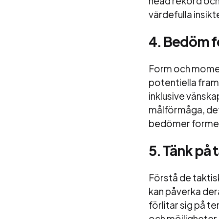
head rekord och
värdefulla insik
4. Bedöm 
Form och momentu
potentiella fram
inklusive vänsk
målförmåga, def
bedömer forme
5. Tänk på 
Förstå de taktis
kan påverka dera
förlitar sig på 
och möjligheter t