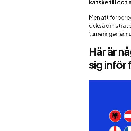
kanske till och
Men att förbered
också om strateg
turneringen änn
Här är nå
sig infö