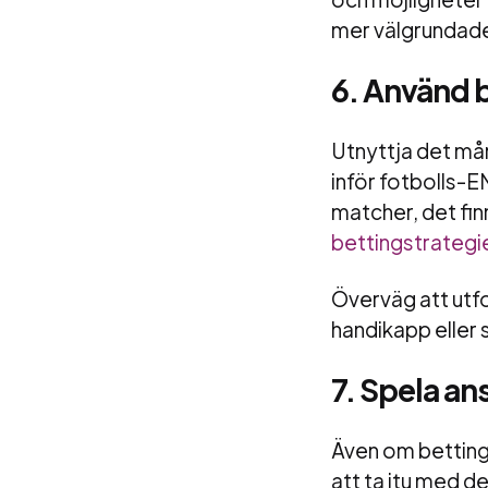
mer välgrundade
6. Använd 
Utnyttja det må
inför fotbolls-EM
matcher, det fin
bettingstrategi
Överväg att utfo
handikapp eller s
7. Spela an
Även om betting 
att ta itu med de