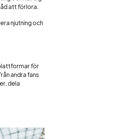
råd att förlora.
era njutning och
plattformar för
från andra fans
er, dela