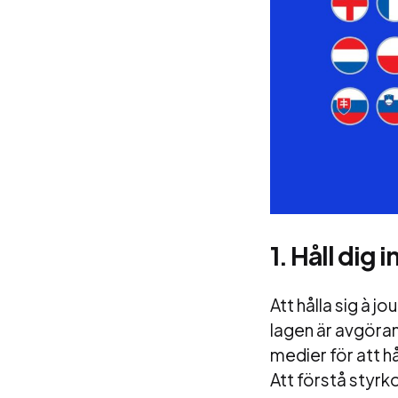
1. Håll dig
Att hålla sig à 
lagen är avgöran
medier för att h
Att förstå styrk