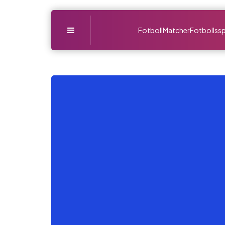
Menu
Fotboll
Matcher
Fotbollssp