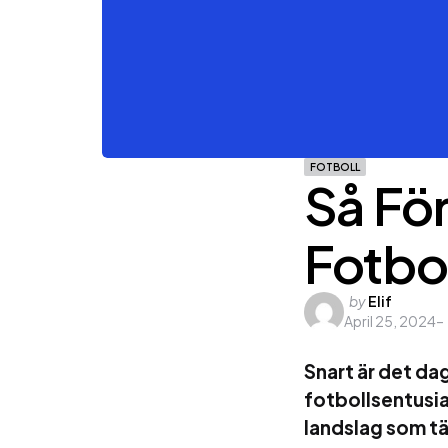
FOTBOLL
Så För
Fotbo
Posted
by
Elif
April 25, 2024
by
Snart är det d
fotbollsentusia
landslag som tä