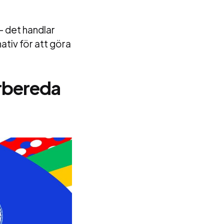
– det handlar
ativ för att göra
örbereda