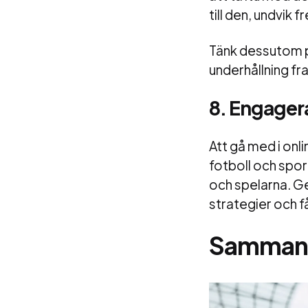
till den, undvik 
Tänk dessutom p
underhållning fr
8. Engager
Att gå med i onl
fotboll och spor
och spelarna. Ge
strategier och f
Sammanf