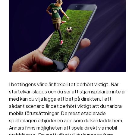
I bettingens värld är flexibilitet oerhört viktigt. När
startelvan släpps och du ser att stjärnspelaren inte är
med kan du vilja lägga ett bet på direkten. I ett
sådant scenario är det oerhört viktigt att du har bra
mobila förutsättningar. De mest etablerade
spelbolagen erbjuder en app som du kan ladda hem.
Annars finns möjligheten att spela direkt via mobil
webbläsare. Oavsett vilket vill du kunna ta fram