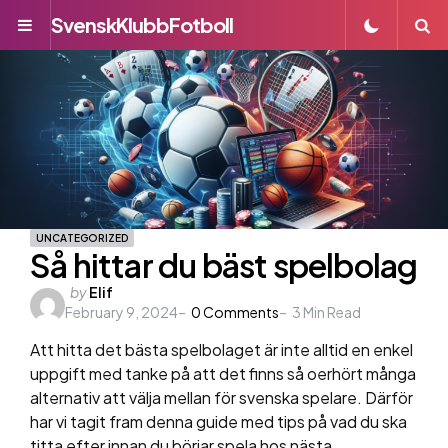
SvenskKlubbFotboll
Menu
S
UNCATEGORIZED
Så hittar du bäst spelbolag
Posted
by
Elif
February 9, 2024
by
0
Comments
3
Min Read
Att hitta det bästa spelbolaget är inte alltid en enkel
uppgift med tanke på att det finns så oerhört många
alternativ att välja mellan för svenska spelare. Därför
har vi tagit fram denna guide med tips på vad du ska
titta efter innan du börjar spela hos nästa