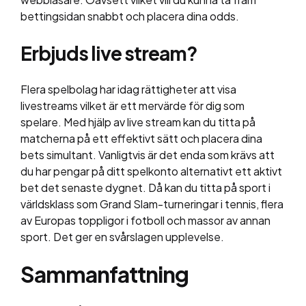
bettingsidan snabbt och placera dina odds.
Erbjuds live stream?
Flera spelbolag har idag rättigheter att visa
livestreams vilket är ett mervärde för dig som
spelare. Med hjälp av live stream kan du titta på
matcherna på ett effektivt sätt och placera dina
bets simultant. Vanligtvis är det enda som krävs att
du har pengar på ditt spelkonto alternativt ett aktivt
bet det senaste dygnet. Då kan du titta på sport i
världsklass som Grand Slam-turneringar i tennis, flera
av Europas toppligor i fotboll och massor av annan
sport. Det ger en svårslagen upplevelse.
Sammanfattning