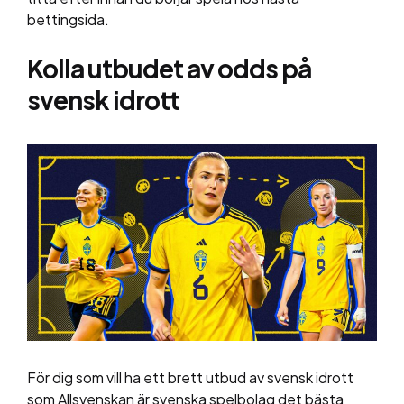
bettingsida.
Kolla utbudet av odds på
svensk idrott
För dig som vill ha ett brett utbud av svensk idrott
som Allsvenskan är svenska spelbolag det bästa