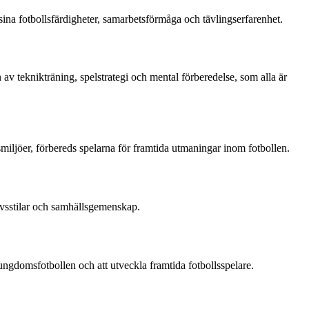
ina fotbollsfärdigheter, samarbetsförmåga och tävlingserfarenhet.
v teknikträning, spelstrategi och mental förberedelse, som alla är
smiljöer, förbereds spelarna för framtida utmaningar inom fotbollen.
ivsstilar och samhällsgemenskap.
ungdomsfotbollen och att utveckla framtida fotbollsspelare.