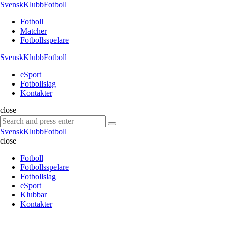
Menu
SvenskKlubbFotboll
Search
Menu
Fotboll
Matcher
Fotbollsspelare
SvenskKlubbFotboll
eSport
Fotbollslag
Kontakter
Search
close
Search
Search
for:
SvenskKlubbFotboll
close
Fotboll
Fotbollsspelare
Fotbollslag
eSport
Klubbar
Kontakter