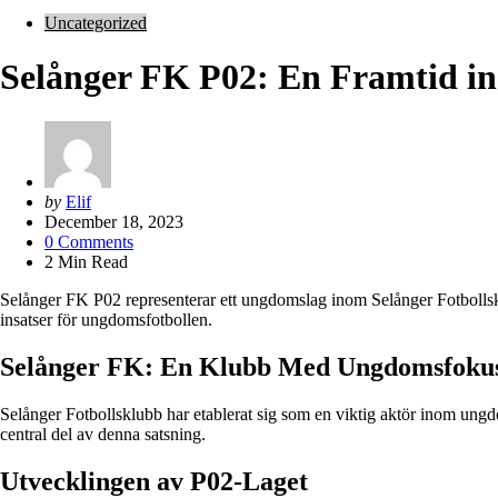
Uncategorized
Selånger FK P02: En Framtid i
Posted
by
Elif
by
December 18, 2023
0
Comments
2
Min Read
Selånger FK P02 representerar ett ungdomslag inom Selånger Fotbollsklu
insatser för ungdomsfotbollen.
Selånger FK: En Klubb Med Ungdomsfoku
Selånger Fotbollsklubb har etablerat sig som en viktig aktör inom ungdo
central del av denna satsning.
Utvecklingen av P02-Laget