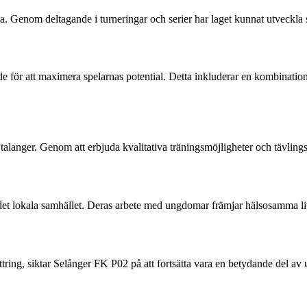
. Genom deltagande i turneringar och serier har laget kunnat utveckla s
för att maximera spelarnas potential. Detta inkluderar en kombination a
 talanger. Genom att erbjuda kvalitativa träningsmöjligheter och tävling
l det lokala samhället. Deras arbete med ungdomar främjar hälsosamma l
tring, siktar Selånger FK P02 på att fortsätta vara en betydande del av 