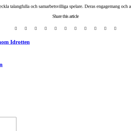
ckla talangfulla och samarbetsvilliga spelare. Deras engagemang och arb
Share
this article
nom Idrotten
en