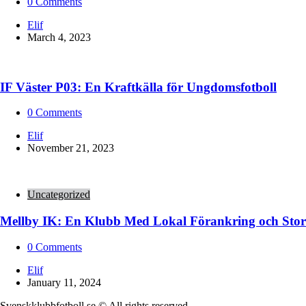
0
Comments
Posted
Elif
by
March 4, 2023
IF Väster P03: En Kraftkälla för Ungdomsfotboll
0
Comments
Posted
Elif
by
November 21, 2023
Uncategorized
Mellby IK: En Klubb Med Lokal Förankring och Stor
0
Comments
Posted
Elif
by
January 11, 2024
Svenskklubbfotboll.se © All rights reserved.