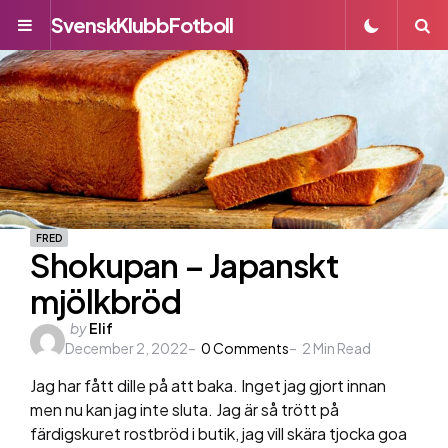
SvenskKlubbFotboll
Menu
S
FRED
Shokupan – Japanskt
mjölkbröd
Posted
by
Elif
December 2, 2022
by
0
Comments
2
Min Read
Jag har fått dille på att baka. Inget jag gjort innan
men nu kan jag inte sluta. Jag är så trött på
färdigskuret rostbröd i butik, jag vill skära tjocka goa