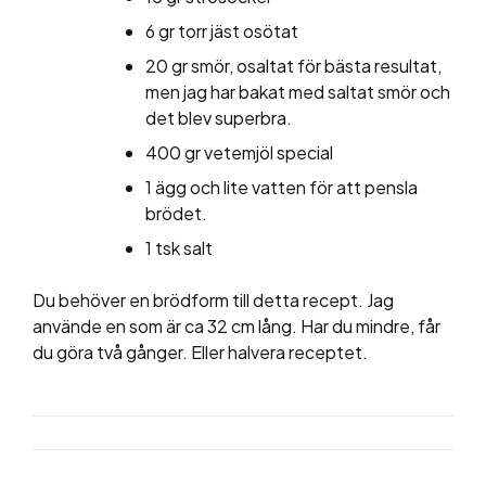
6 gr torr jäst osötat
20 gr smör, osaltat för bästa resultat,
men jag har bakat med saltat smör och
det blev superbra.
400 gr vetemjöl special
1 ägg och lite vatten för att pensla
brödet.
1 tsk salt
Du behöver en brödform till detta recept. Jag
använde en som är ca 32 cm lång. Har du mindre, får
du göra två gånger. Eller halvera receptet.