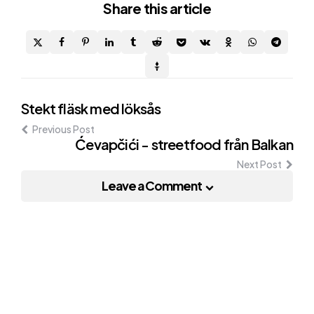
Share
this article
Post
Stekt fläsk med löksås
Previous Post
navigation
Ćevapčići - streetfood från Balkan
Next Post
Leave a Comment