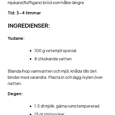
mjukare(fluffigare) bröd som håller längre.
Tid: 3-4 timmar
INGREDIENSER:
Yudane:
100 g vetemjöl special
8 cl kokande vatten
Blanda ihop varmvatten och mjöl, knåda tills det
binder med varandra. Plasta in och lägg i kylen över
natten.
Degen:
1.5 dl mjölk, gärna rumstempererad
15 gr strösocker