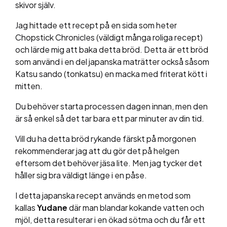
skivor själv.
Jag hittade ett recept på en sida som heter
Chopstick Chronicles (väldigt många roliga recept)
och lärde mig att baka detta bröd. Detta är ett bröd
som använd i en del japanska maträtter också såsom
Katsu sando (tonkatsu) en macka med friterat kött i
mitten.
Du behöver starta processen dagen innan, men den
är så enkel så det tar bara ett par minuter av din tid.
Vill du ha detta bröd rykande färskt på morgonen
rekommenderar jag att du gör det på helgen
eftersom det behöver jäsa lite. Men jag tycker det
håller sig bra väldigt länge i en påse.
I detta japanska recept används en metod som
kallas
Yudane
där man blandar kokande vatten och
mjöl, detta resulterar i en ökad sötma och du får ett