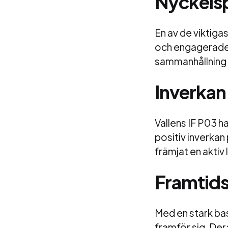
Nyckelsp
En av de viktiga
och engagerade 
sammanhållning h
Inverkan
Vallens IF P03 h
positiv inverkan
främjat en aktiv
Framtidsv
Med en stark bas
framför sig. De