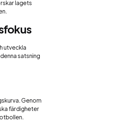
orskar lagets
en.
msfokus
ch utveckla
 denna satsning
ingskurva. Genom
iska färdigheter
otbollen.