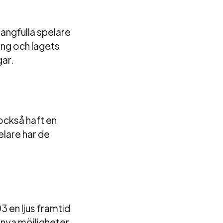
angfulla spelare
ing och lagets
gar.
 också haft en
elare har de
3 en ljus framtid
 nya möjligheter