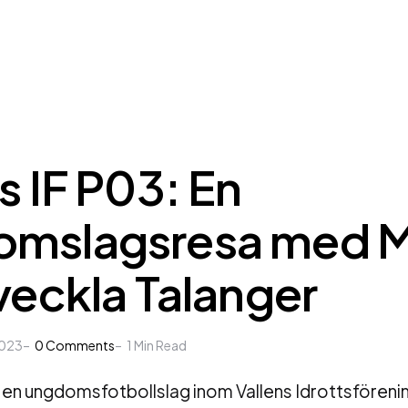
s IF P03: En
mslagsresa med M
veckla Talanger
2023
0
Comments
1
Min Read
r en ungdomsfotbollslag inom Vallens Idrottsförening