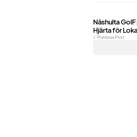
Post
Näshulta GoIF
Hjärta för Lok
navigati
Previous Post