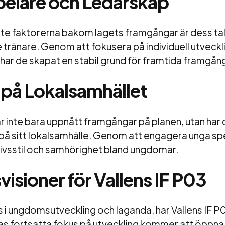
elare och Ledarskap
ste faktorerna bakom lagets framgångar är dess tal
tränare. Genom att fokusera på individuell utveckl
ar de skapat en stabil grund för framtida framgån
 på Lokalsamhället
ar inte bara uppnått framgångar på planen, utan har
 på sitt lokalsamhälle. Genom att engagera unga sp
 livsstil och samhörighet bland ungdomar.
isioner för Vallens IF P03
 i ungdomsutveckling och laganda, har Vallens IF P0
ras fortsatta fokus på utveckling kommer att öppna