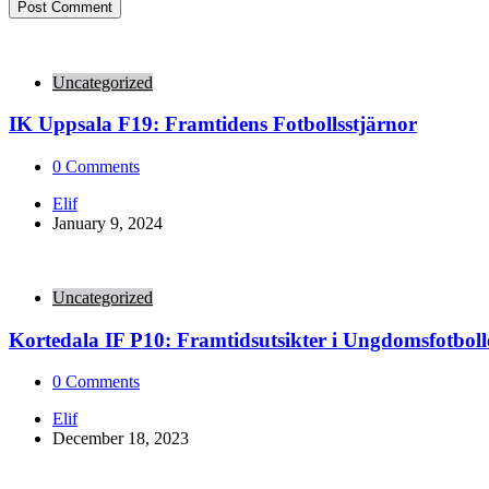
Uncategorized
IK Uppsala F19: Framtidens Fotbollsstjärnor
0
Comments
Posted
Elif
by
January 9, 2024
Uncategorized
Kortedala IF P10: Framtidsutsikter i Ungdomsfotboll
0
Comments
Posted
Elif
by
December 18, 2023