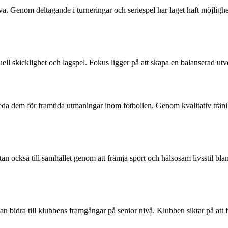
. Genom deltagande i turneringar och seriespel har laget haft möjlighete
ll skicklighet och lagspel. Fokus ligger på att skapa en balanserad utve
eda dem för framtida utmaningar inom fotbollen. Genom kvalitativ träning
tan också till samhället genom att främja sport och hälsosam livsstil bl
kan bidra till klubbens framgångar på senior nivå. Klubben siktar på att 