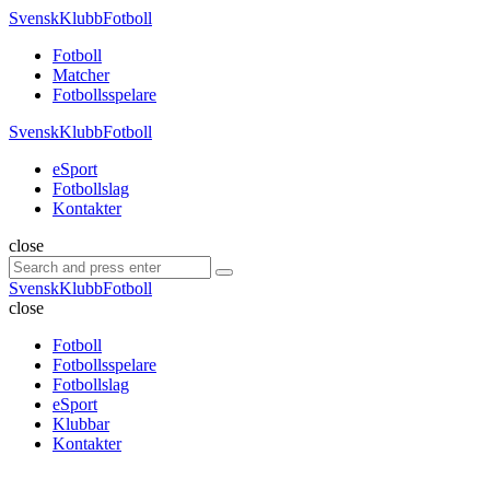
Menu
SvenskKlubbFotboll
Search
Menu
Fotboll
Matcher
Fotbollsspelare
SvenskKlubbFotboll
eSport
Fotbollslag
Kontakter
Search
close
Search
Search
for:
SvenskKlubbFotboll
close
Fotboll
Fotbollsspelare
Fotbollslag
eSport
Klubbar
Kontakter