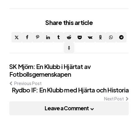
Share
this article
Post
SK Mjörn: En Klubb i Hjärtat av
Fotbollsgemenskapen
navigation
Previous Post
Rydbo IF: En Klubb med Hjärta och Historia
Next Post
Leave a Comment