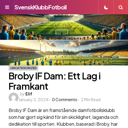
SvenskKlubbFotboll
Menu
S
UNCATEGORIZED
Broby IF Dam: Ett Lag i
Framkant
Posted
by
Elif
January 2, 2024
by
0
Comments
2
Min Read
Broby IF Dam är en framstående damfotbollsklubb
som har gjort sig känd för sin skicklighet, laganda och
dedikation till sporten. Klubben, baserad i Broby, har