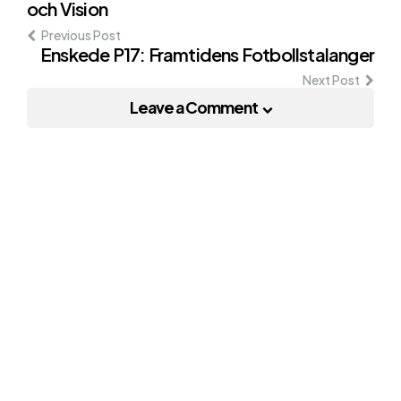
och Vision
navigation
Previous Post
Enskede P17: Framtidens Fotbollstalanger
Next Post
Leave a Comment