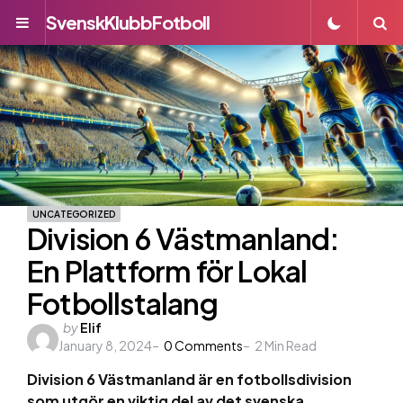
SvenskKlubbFotboll
Menu
S
UNCATEGORIZED
Division 6 Västmanland:
En Plattform för Lokal
Fotbollstalang
Posted
by
Elif
January 8, 2024
by
0
Comments
2
Min Read
Division 6 Västmanland är en fotbollsdivision
som utgör en viktig del av det svenska