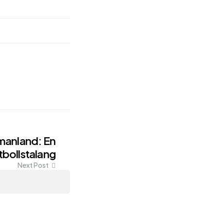
tmanland: En
tbollstalang
Next Post