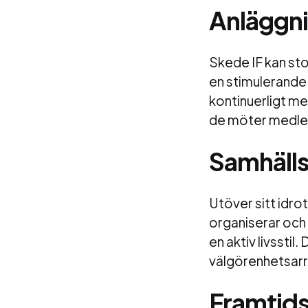
Anläggni
Skede IF kan sto
en stimulerande 
kontinuerligt med
de möter medle
Samhäll
Utöver sitt idrot
organiserar och
en aktiv livsstil
välgörenhetsarr
Framtids