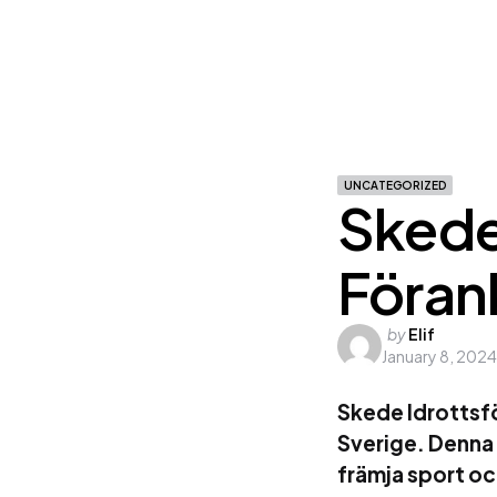
UNCATEGORIZED
Skede
Föran
Posted
by
Elif
January 8, 2024
by
Skede Idrottsför
Sverige. Denna k
främja sport oc