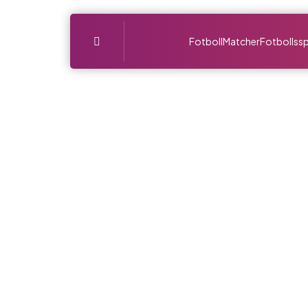
Menu
Fotboll
Matcher
Fotbollssp