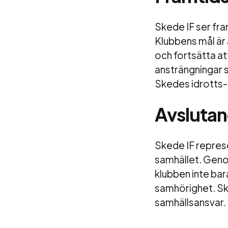
Skede IF ser fra
Klubbens mål är
och fortsätta at
ansträngningar s
Skedes idrotts- o
Avslutan
Skede IF represe
samhället. Geno
klubben inte bar
samhörighet. Ske
samhällsansvar.