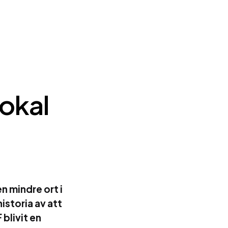
okal
en mindre ort i
istoria av att
blivit en