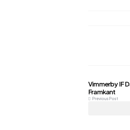
Post
Vimmerby IF Da
Framkant
navigati
Previous Post