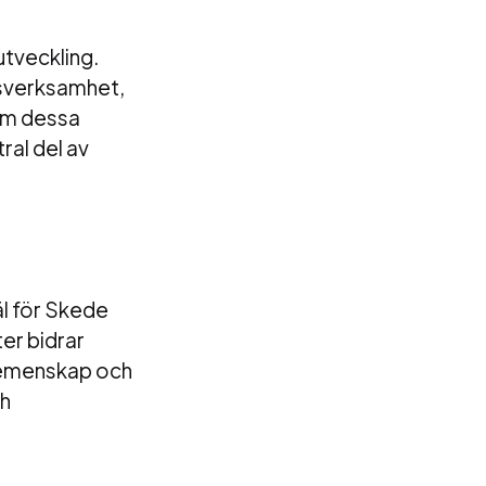
utveckling.
msverksamhet,
nom dessa
ral del av
äl för Skede
er bidrar
a gemenskap och
ch