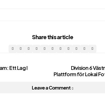
Share
this article
m: Ett Lag I
Division 6 Väs
Plattform för Lokal Fo
on
Leave a Comment