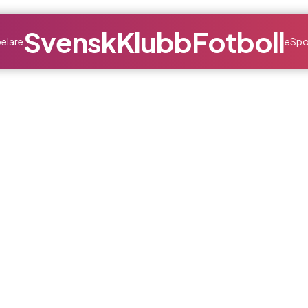
SvenskKlubbFotboll
elare
eSpo