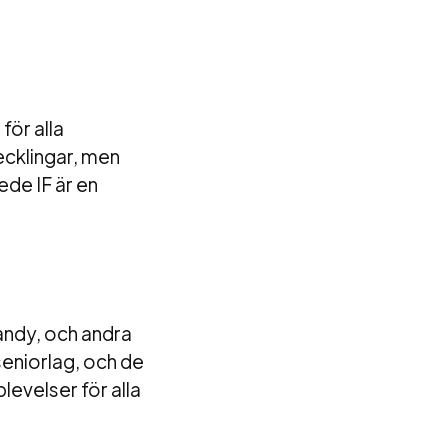
för alla
ecklingar, men
kede IF är en
bandy, och andra
seniorlag, och de
levelser för alla