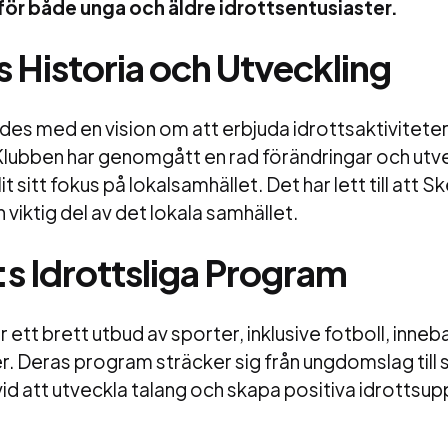
ör både unga och äldre idrottsentusiaster.
 Historia och Utveckling
es med en vision om att erbjuda idrottsaktiviteter 
Klubben har genomgått en rad förändringar och utv
lit sitt fokus på lokalsamhället. Det har lett till att S
viktig del av det lokala samhället.
:s Idrottsliga Program
 ett brett utbud av sporter, inklusive fotboll, inne
r. Deras program sträcker sig från ungdomslag till 
vid att utveckla talang och skapa positiva idrottsupp