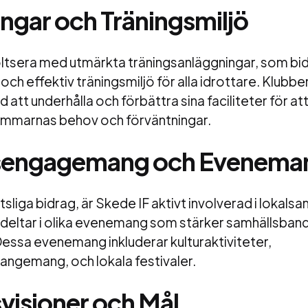
ngar och Träningsmiljö
ltsera med utmärkta träningsanläggningar, som bidra
och effektiv träningsmiljö för alla idrottare. Klubbe
 att underhålla och förbättra sina faciliteter för att
mmarnas behov och förväntningar.
sengagemang och Evenema
tsliga bidrag, är Skede IF aktivt involverad i lokals
 deltar i olika evenemang som stärker samhällsban
. Dessa evenemang inkluderar kulturaktiviteter,
angemang, och lokala festivaler.
visioner och Mål