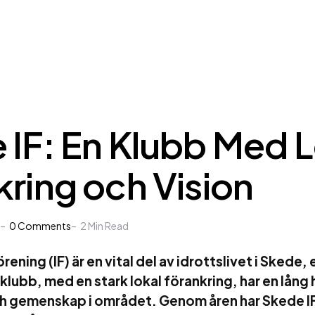
 IF: En Klubb Med L
kring och Vision
0
Comments
2
Min Read
ening (IF) är en vital del av idrottslivet i Skede, 
lubb, med en stark lokal förankring, har en lång h
h gemenskap i området. Genom åren har Skede IF 