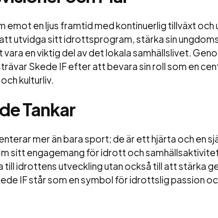
m emot en ljus framtid med kontinuerlig tillväxt och 
 att utvidga sitt idrottsprogram, stärka sin ungdo
t vara en viktig del av det lokala samhällslivet. Ge
trävar Skede IF efter att bevara sin roll som en cent
ch kulturliv.
de Tankar
nterar mer än bara sport; de är ett hjärta och en sj
m sitt engagemang för idrott och samhällsaktivitet
a till idrottens utveckling utan också till att stärk
de IF står som en symbol för idrottslig passion o