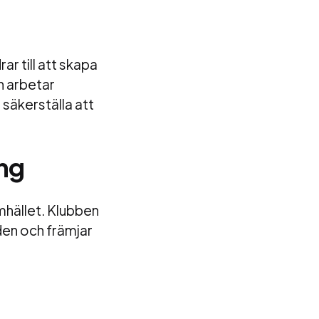
r till att skapa
n arbetar
 säkerställa att
ng
amhället. Klubben
den och främjar