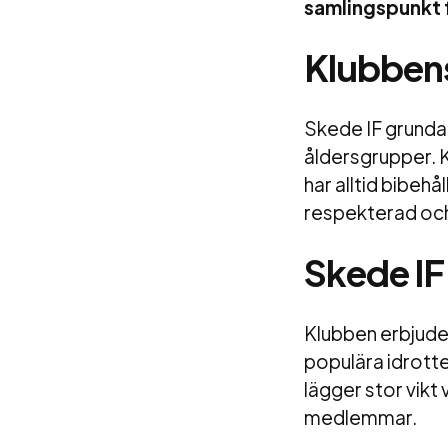
samlingspunkt f
Klubbens
Skede IF grundad
åldersgrupper. 
har alltid bibehål
respekterad och 
Skede IF
Klubben erbjuder
populära idrotte
lägger stor vikt 
medlemmar.