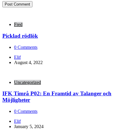
Fred
Picklad rödlök
0
Comments
Posted
Elif
by
August 4, 2022
Uncategorized
IFK Timrå P02: En Framtid av Talanger och
Möjligheter
0
Comments
Posted
Elif
by
January 5, 2024