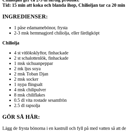
Tid: 15 min att koka och blanda ihop, Chilioljan tar ca 20 min
INGREDIENSER:
1 påse edamamebönor, frysta
2-3 msk hemmagjord chiliolja, eller färdigköpt
Chiliolja
4 st vitlöksklyftor, finhackade
2 st schalottenlök, finhackade
1 msk sichuanpeppar
2 mk ljus soya
2 msk Toban Djan
2 msk socker
1 nypa flingsalt
4 msk chilipulver
8 msk chiliflakes
0.5 dl vita rostade sesamfrön
2.5 dl rapsolja
GÖR SÅ HÄR:
Lägg de frysta bönorna i en kastrull och fyll på med vatten så att de