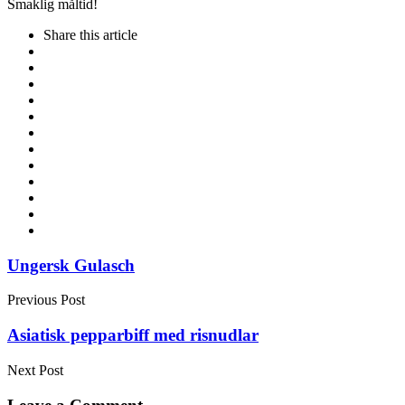
Smaklig måltid!
Share
this article
Post
Ungersk Gulasch
navigation
Previous Post
Asiatisk pepparbiff med risnudlar
Next Post