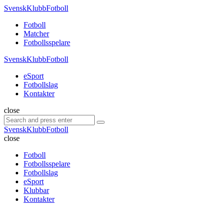
Menu
SvenskKlubbFotboll
Search
Menu
Fotboll
Matcher
Fotbollsspelare
SvenskKlubbFotboll
eSport
Fotbollslag
Kontakter
Search
close
Search
Search
for:
SvenskKlubbFotboll
close
Fotboll
Fotbollsspelare
Fotbollslag
eSport
Klubbar
Kontakter