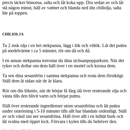
precis täcker bönorna, salta och låt koka upp. Dra sedan av och låt
stå någon minut, häll av vattnet och blanda ned din chiliolja, salta
lite på toppen.
CHILIOLJA
Ta 2 msk olja i en het stekpanna, lägg i lök och vitlök. Låt det puttra
på medelvärme i ca 5 minuter, rör om då och då.
I en annan stekpanna torrostar du dina sichuanpepparkorn. När det
ryker och doftar om dem häll över i en mortel och krossa dem.
Ta sen dina sesamfrön i samma stekpanna och rosta dem försiktigt.
Ställ dem åt sidan när de är klara.
Rör om din lökmix, när de börjar få färg slå över resterande olja och
vänta tills den blivit varm och börjar puttra.
Häll över resterande ingredienser utom sesamfröna och låt puttra
under omrörning i 5-10 minuter tills allt har blandats ordentligt. Ställ
av och vänd sist ner sesamfröna. Häll över allt i en lufttät burk och
låt svalna med öppet lock. Förvara i kylen tills du behöver den.