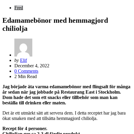
Fred
Edamamebönor med hemmagjord
chiliolja
Posted
by
Elif
by
December 4, 2022
0
Comments
2
Min Read
Jag började äta varma edamamebönor med flingsalt för många
år sedan när jag jobbade på Restaurang East i Stockholm.
Dom hade det som ett snacks eller tillbehör som man kan
beställa till drinken eller maten.
Det är ett utmärkt sätt att servera dem. I detta receptet har jag bara
ökat smaken med att tillsätta hemmagjord chiliolja.
Recept för 4 personer.
Chilioljan ger ca 2-3 dl färdig produkt.