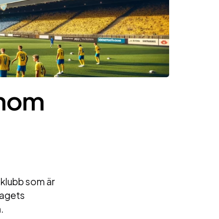
inom
klubb som är
lagets
.