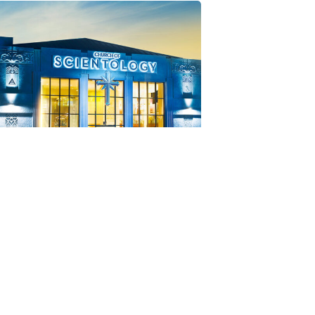
tologins hemligheter
s
3