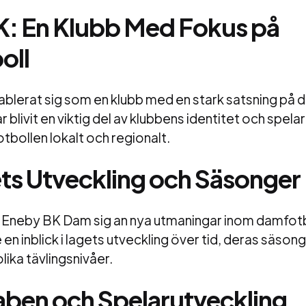
: En Klubb Med Fokus på
oll
ablerat sig som en klubb med en stark satsning på 
blivit en viktig del av klubbens identitet och spelar e
tbollen lokalt och regionalt.
s Utveckling och Säsonger
r Eneby BK Dam sig an nya utmaningar inom damfotbo
e en inblick i lagets utveckling över tid, deras säso
olika tävlingsnivåer.
aben och Spelarutveckling