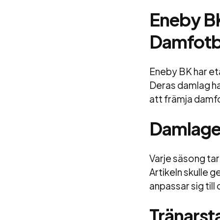
Eneby BK
Damfotb
Eneby BK har et
Deras damlag har 
att främja damfo
Damlaget
Varje säsong ta
Artikeln skulle g
anpassar sig till 
Tränarst