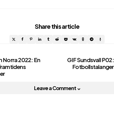
Share
this article
n Norra 2022: En
GIF Sundsvall P02
Framtidens
Fotbollstalanger 
on
er
Leave a Comment