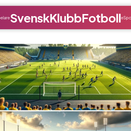
SvenskKlubbFotboll
elare
eSpo