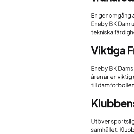
En genomgång av 
Eneby BK Dam utv
tekniska färdigh
Viktiga 
Eneby BK Dams d
åren är en vikti
till damfotbolle
Klubbens
Utöver sportslig
samhället. Klubb