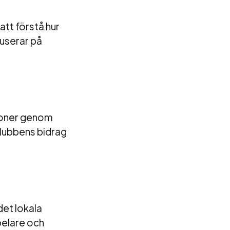
tt förstå hur
kuserar på
tioner genom
 klubbens bidrag
det lokala
pelare och