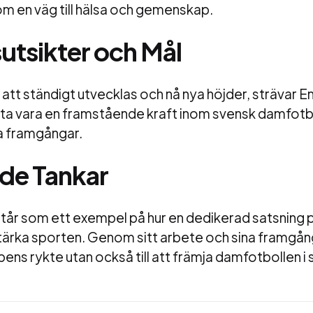
om en väg till hälsa och gemenskap.
utsikter och Mål
att ständigt utvecklas och nå nya höjder, strävar
tta vara en framstående kraft inom svensk damfotbo
a framgångar.
de Tankar
år som ett exempel på hur en dedikerad satsning 
tärka sporten. Genom sitt arbete och sina framgån
ubbens rykte utan också till att främja damfotbollen i 