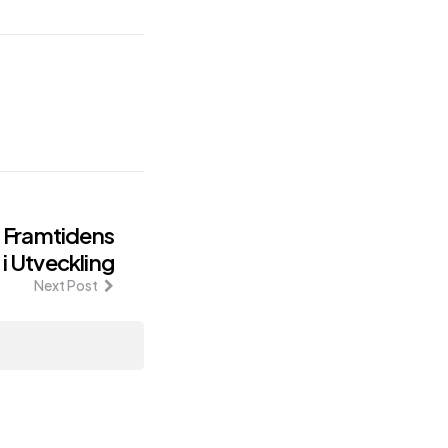
: Framtidens
i Utveckling
Next Post