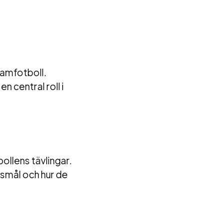
damfotboll.
n central roll i
llens tävlingar.
ngsmål och hur de