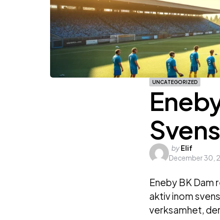
UNCATEGORIZED
Eneby
Svens
Posted
by
Elif
December 30, 
by
Eneby BK Dam re
aktiv inom svens
verksamhet, der