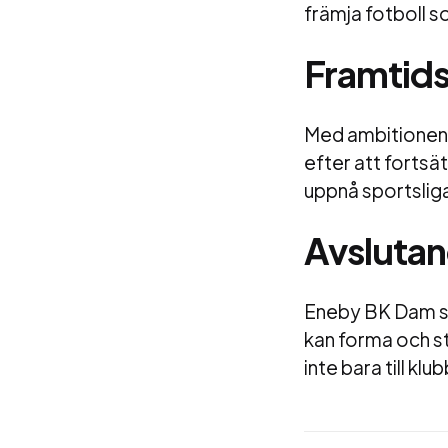
främja fotboll s
Framtids
Med ambitionen 
efter att fortsä
uppnå sportslig
Avslutan
Eneby BK Dam st
kan forma och s
inte bara till kl