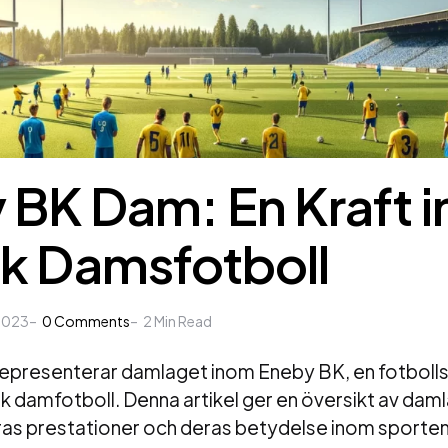
 BK Dam: En Kraft 
k Damsfotboll
2023
0
Comments
2
Min Read
presenterar damlaget inom Eneby BK, en fotbolls
k damfotboll. Denna artikel ger en översikt av dam
as prestationer och deras betydelse inom sporten