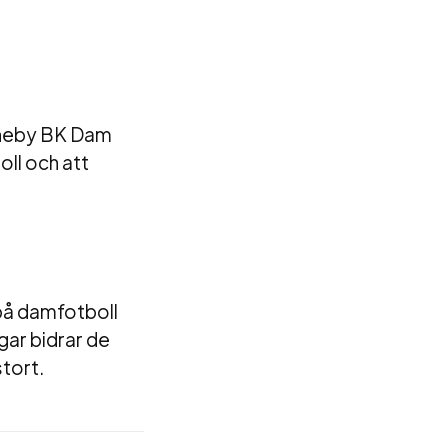
 Eneby BK Dam
ll och att
på damfotboll
gar bidrar de
stort.