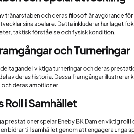
tränarstaben och deras filosofi är avgörande för a
ecklar sina spelare. Detta inkluderar hur laget fo
eter, taktisk förståelse och fysisk kondition.
Framgångar och Turneringar
eltagande i viktiga turneringar och deras presta
g del av deras historia. Dessa framgångar illustrerar
n och deras ambitioner.
 Roll i Samhället
a prestationer spelar Eneby BK Dam en viktig roll i 
en bidrar till samhället genom att engagera unga s