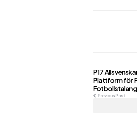
Post
P17 Allsvenska
Plattform för 
navigati
Fotbollstalang
Previous Post