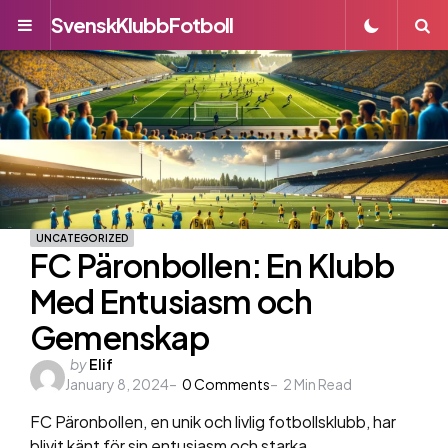
SvenskKlubbFotboll
Menu
S
UNCATEGORIZED
FC Päronbollen: En Klubb
Med Entusiasm och
Gemenskap
Posted
by
Elif
January 8, 2024
by
0
Comments
2
Min Read
FC Päronbollen, en unik och livlig fotbollsklubb, har
blivit känt för sin entusiasm och starka