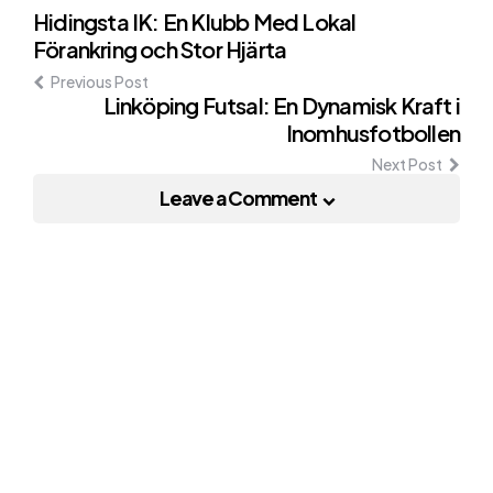
Post
Hidingsta IK: En Klubb Med Lokal
Förankring och Stor Hjärta
navigation
Previous Post
Linköping Futsal: En Dynamisk Kraft i
Inomhusfotbollen
Next Post
Leave a Comment