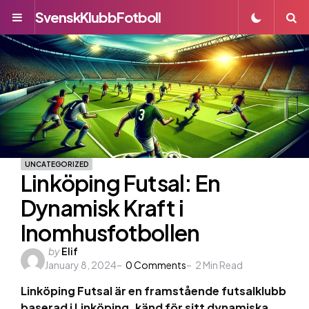
SvenskKlubbFotboll
Menu
S
UNCATEGORIZED
Linköping Futsal: En
Dynamisk Kraft i
Inomhusfotbollen
Posted
by
Elif
January 8, 2024
by
0
Comments
2
Min Read
Linköping Futsal är en framstående futsalklubb
baserad i Linköping, känd för sitt dynamiska