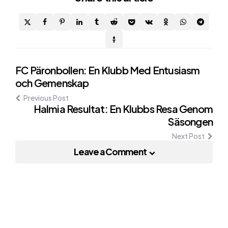
Post
FC Päronbollen: En Klubb Med Entusiasm
och Gemenskap
navigation
Previous Post
Halmia Resultat: En Klubbs Resa Genom
Säsongen
Next Post
Leave a Comment