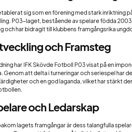
tablerat sig som en förening med stark inriktning p
ng. P03-laget, bestående av spelare födda 2003, ä
ng och har bidragit till klubbens framgångsrika un
tveckling och Framsteg
ldning har IFK Skövde Fotboll P03 visat på en impo
. Genom att delta i turneringar och seriespel har d
färdigheter och en god laganda, vilket har stärkt de
tbollen.
elare och Ledarskap
 bakom lagets framgångar är dess talangfulla spela