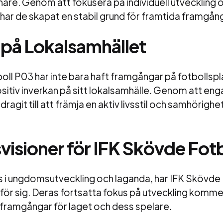
re. Genom att fokusera på individuell utveckling 
ar de skapat en stabil grund för framtida framgån
 på Lokalsamhället
ll P03 har inte bara haft framgångar på fotbollspl
sitiv inverkan på sitt lokalsamhälle. Genom att en
dragit till att främja en aktiv livsstil och samhörighe
visioner för IFK Skövde Fot
s i ungdomsutveckling och laganda, har IFK Skövde
mför sig. Deras fortsatta fokus på utveckling komm
 framgångar för laget och dess spelare.