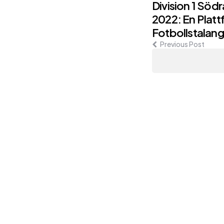
Post
Division 1 Sö
2022: En Platt
navigati
Fotbollstalang
Previous Post