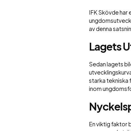
IFK Skövde har e
ungdomsutveckli
av denna satsni
Lagets U
Sedan lagets bi
utvecklingskurva
starka tekniska 
inom ungdomsfo
Nyckelsp
En viktig faktor