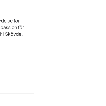
delse för
passion för
ch i Skövde.