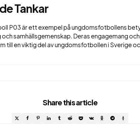
de Tankar
oll P03 är ett exempel på ungdomsfotbollens bety
ng och samhällsgemenskap. Deras engagemang och 
m till en viktig del av ungdomsfotbollen i Sverige o
Share
this article