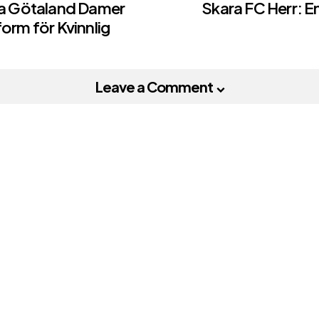
dra Götaland Damer
Skara FC Herr: En
form för Kvinnlig
on
Leave a Comment