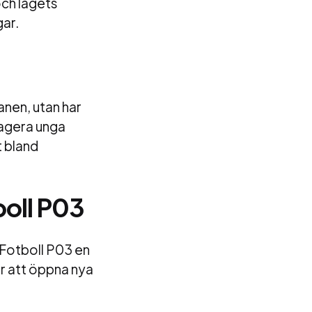
och lagets
gar.
anen, utan har
gagera unga
t bland
boll P03
 Fotboll P03 en
er att öppna nya