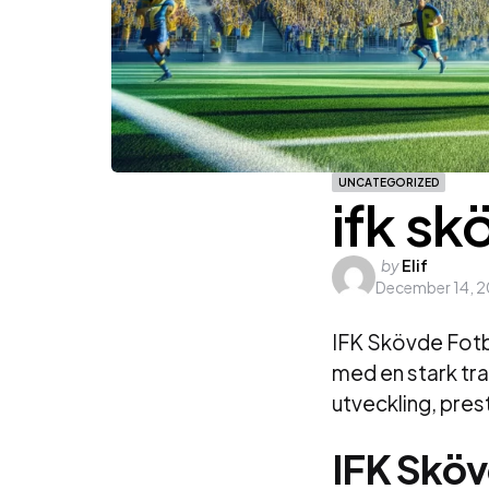
UNCATEGORIZED
ifk sk
Posted
by
Elif
December 14, 
by
IFK Skövde Fotb
med en stark tra
utveckling, pre
IFK Skö