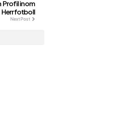
 Profil inom
Herrfotboll
Next Post