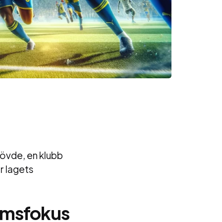
övde, en klubb
r lagets
omsfokus