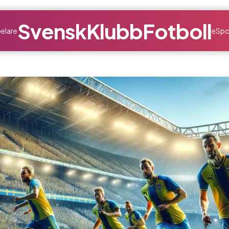
SvenskKlubbFotboll
elare
eSpo