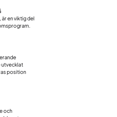
å
r en viktig del
gdomsprogram.
nerande
e utvecklat
ras position
re och