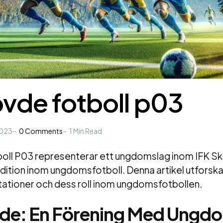
övde fotboll p03
2023
0
Comments
1
Min Read
oll P03 representerar ett ungdomslag inom IFK Sk
dition inom ungdomsfotboll. Denna artikel utforska
stationer och dess roll inom ungdomsfotbollen.
vde: En Förening Med Ungd