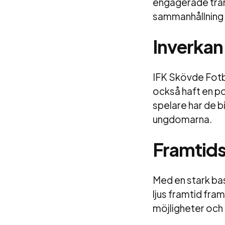
engagerade träna
sammanhållning h
Inverkan
IFK Skövde Fotbo
också haft en po
spelare har de bi
ungdomarna.
Framtids
Med en stark ba
ljus framtid fra
möjligheter och