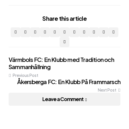
Share
this article
Post
Värmbols FC: En Klubb med Tradition och
Sammanhållning
navigation
Previous Post
Åkersberga FC: En Klubb På Frammarsch
Next Post
Leave a Comment