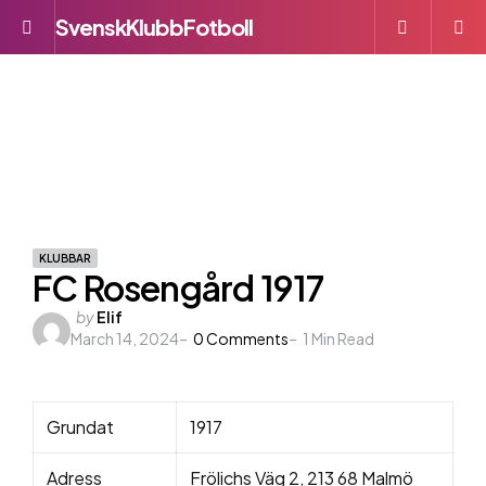
SvenskKlubbFotboll
Menu
S
KLUBBAR
FC Rosengård 1917
Posted
by
Elif
March 14, 2024
by
0
Comments
1
Min Read
Grundat
1917
Adress
Frölichs Väg 2, 213 68 Malmö