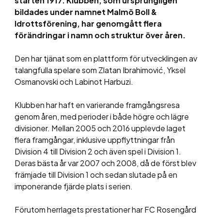
starten 1917. Klubben, som ursprungligen
bildades under namnet Malmö Boll &
Idrottsförening, har genomgått flera
förändringar i namn och struktur över åren.
Den har tjänat som en plattform för utvecklingen av
talangfulla spelare som Zlatan Ibrahimović, Yksel
Osmanovski och Labinot Harbuzi​​.
Klubben har haft en varierande framgångsresa
genom åren, med perioder i både högre och lägre
divisioner. Mellan 2005 och 2016 upplevde laget
flera framgångar, inklusive uppflyttningar från
Division 4 till Division 2 och även spel i Division 1.
Deras bästa år var 2007 och 2008, då de först blev
främjade till Division 1 och sedan slutade på en
imponerande fjärde plats i serien​​.
Förutom herrlagets prestationer har FC Rosengård