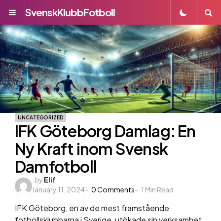
SvenskKlubbFotboll
Menu
S
UNCATEGORIZED
IFK Göteborg Damlag: En
Ny Kraft inom Svensk
Damfotboll
Posted
by
Elif
January 11, 2024
by
0
Comments
1
Min Read
IFK Göteborg, en av de mest framstående
fotbollsklubbarna i Sverige, utökade sin verksamhet