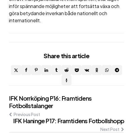
inför spännande möjligheter att fortsätta växa och
göra betydande inverkan både nationellt och
internationellt.
Share
this article
Post
IFK Norrköping P16: Framtidens
Fotbollstalanger
navigation
Previous Post
IFK Haninge P17: Framtidens Fotbollshopp
Next Post