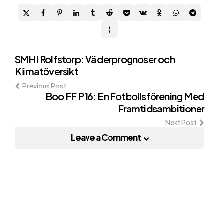
Post
SMHI Rolfstorp: Väderprognoser och
Klimatöversikt
navigation
Previous Post
Boo FF P16: En Fotbollsförening Med
Framtidsambitioner
Next Post
Leave a Comment