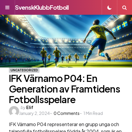
SvenskKlubbFotboll
Menu
S
UNCATEGORIZED
IFK Värnamo P04: En
Generation av Framtidens
Fotbollsspelare
Posted
by
Elif
January 2, 2024
by
0
Comments
1
Min Read
IFK Värnamo P04 representerar en grupp unga och
talangfulla fotbollsspelare födda år 2004, som är en