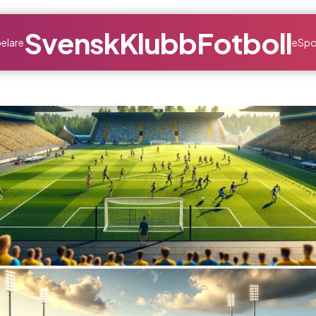
SvenskKlubbFotboll
elare
eSpo