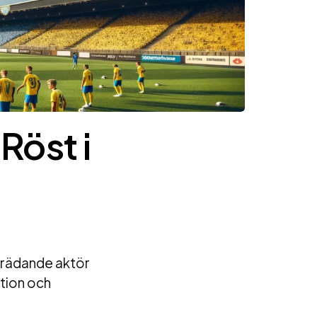
Röst i
mträdande aktör
tion och