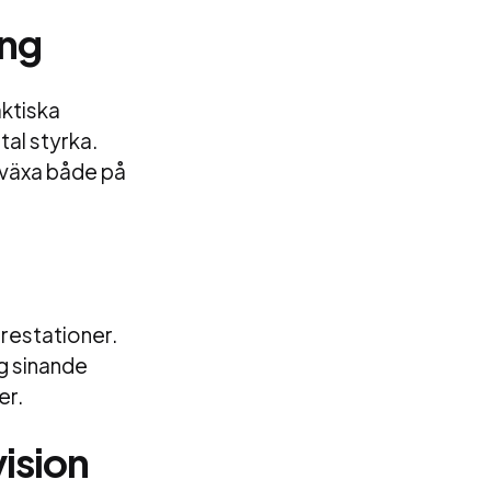
ing
aktiska
al styrka.
t växa både på
restationer.
g sinande
er.
ision