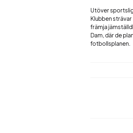
Utöver sportslig
Klubben strävar 
främja jämställd
Dam, där de plan
fotbollsplanen.