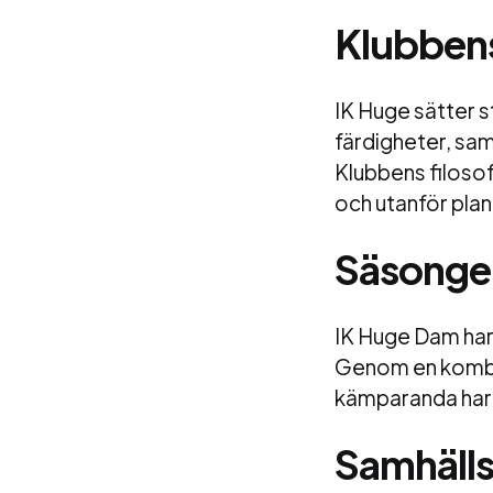
Klubbens
IK Huge sätter s
färdigheter, sam
Klubbens filosof
och utanför plan
Säsongen
IK Huge Dam har
Genom en kombina
kämparanda har 
Samhäll