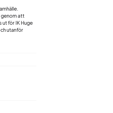
samhälle.
er genom att
 ut för IK Huge
och utanför