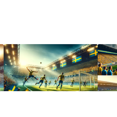
UNCATEGORIZED
UNCATEGOR
Säbysjön Fotboll: En Passion
Degerf