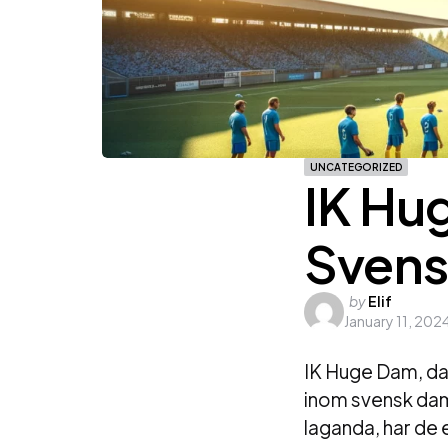
UNCATEGORIZED
IK Hug
Svens
Posted
by
Elif
January 11, 202
by
IK Huge Dam, dam
inom svensk dam
laganda, har de 