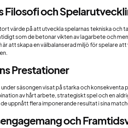
 Filosofi och Spelarutveckl
tort värde på att utveckla spelarnas tekniska och t
tidigt som de betonar vikten av lagarbete och ment
i är att skapa en välbalanserad miljö för spelare at
en.
s Prestationer
 under säsongen visat på starka och konsekventa p
tion av hårt arbete, strategiskt spel och en aldri
de uppnått flera imponerande resultat i sina match
sengagemang och Framtidsv