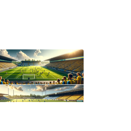
IZED
ors IF: En Historisk