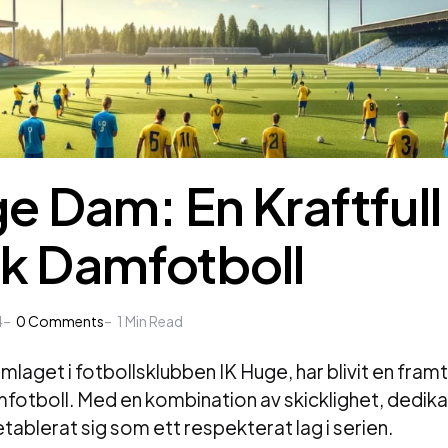
e Dam: En Kraftfull 
k Damfotboll
4
0
Comments
1
Min Read
laget i fotbollsklubben IK Huge, har blivit en fra
fotboll. Med en kombination av skicklighet, dedika
etablerat sig som ett respekterat lag i serien.