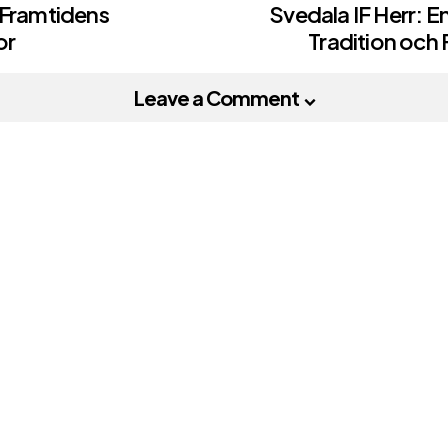
 Framtidens
Svedala IF Herr: 
or
Tradition och
on
Leave a Comment