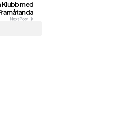
En Klubb med
 Framåtanda
Next Post