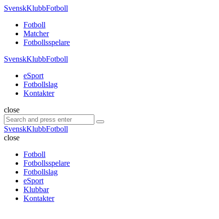
Menu
SvenskKlubbFotboll
Search
Menu
Fotboll
Matcher
Fotbollsspelare
SvenskKlubbFotboll
eSport
Fotbollslag
Kontakter
Search
close
Search
Search
for:
SvenskKlubbFotboll
close
Fotboll
Fotbollsspelare
Fotbollslag
eSport
Klubbar
Kontakter