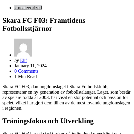
Uncategorized
Skara FC F03: Framtidens
Fotbollsstjärnor
Posted
by
Elif
by
January 11, 2024
0
Comments
1
Min Read
Skara FC F03, damungdomslaget i Skara Fotbollsklubb,
representerar en ny generation av fotbollstalanger. Laget, som består
av spelare födda år 2003, har visat en stor potential och passion för
spelet, vilket har gjort dem till en av de mest lovande ungdomslagen
i regionen.
Träningsfokus och Utveckling
Skara FC F03 har ett starkt fokus på individuell utveckling och