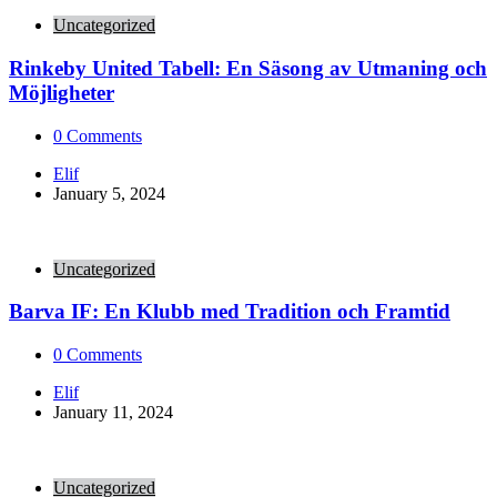
Uncategorized
Rinkeby United Tabell: En Säsong av Utmaning och
Möjligheter
0
Comments
Posted
Elif
by
January 5, 2024
Uncategorized
Barva IF: En Klubb med Tradition och Framtid
0
Comments
Posted
Elif
by
January 11, 2024
Uncategorized