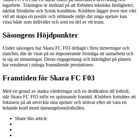
lagarbete. Träningen är inriktad på att förbättra tekniska färdigheter,
taktisk förståelse och fysisk kondition. Klubben lägger även stor vikt
vid att skapa en positiv och stöttande miljö där unga spelare kan
växa både som individer och som en del av ett team.
Säsongens Höjdpunkter
Under säsongen har Skara FC F03 deltagit i flera turneringar och
matcher, där de visat på en imponerande förmåga att samarbeta och
ta sig an utmaningar. Deras engagemang och ihärdighet på planen
har resulterat i många framstående prestationer.
Framtiden för Skara FC F03
Med en grund av starka värderingar och en dedikation till fotboll,
står Skara FC F03 inför en spännande framtid. Klubben fortsätter att
fokusera på att utveckla sina spelare och strävar efter att vara en
ledande kraft inom damungdomsfotbollen.
Share
this article