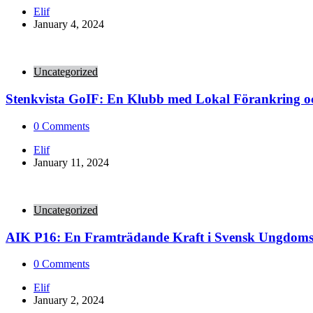
Posted
Elif
by
January 4, 2024
Uncategorized
Stenkvista GoIF: En Klubb med Lokal Förankring oc
0
Comments
Posted
Elif
by
January 11, 2024
Uncategorized
AIK P16: En Framträdande Kraft i Svensk Ungdomsf
0
Comments
Posted
Elif
by
January 2, 2024