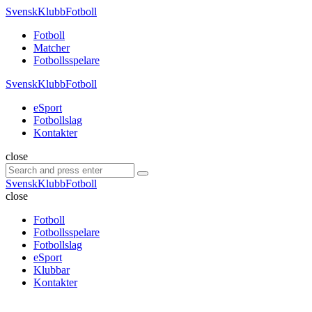
Menu
SvenskKlubbFotboll
Search
Menu
Fotboll
Matcher
Fotbollsspelare
SvenskKlubbFotboll
eSport
Fotbollslag
Kontakter
Search
close
Search
Search
for:
SvenskKlubbFotboll
close
Fotboll
Fotbollsspelare
Fotbollslag
eSport
Klubbar
Kontakter