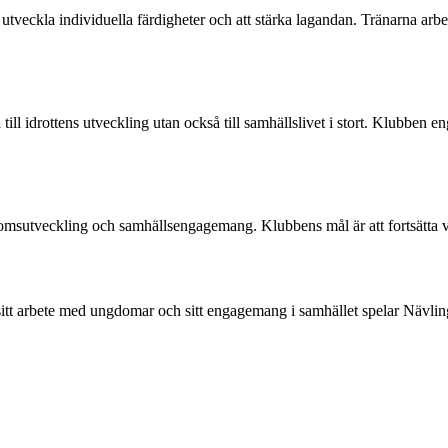
utveckla individuella färdigheter och att stärka lagandan. Tränarna arbeta
ill idrottens utveckling utan också till samhällslivet i stort. Klubben e
domsutveckling och samhällsengagemang. Klubbens mål är att fortsätta v
tt arbete med ungdomar och sitt engagemang i samhället spelar Nävlinge