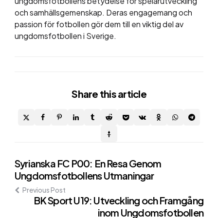
ungdomsfotbollens betydelse för spelarutveckling
och samhällsgemenskap. Deras engagemang och
passion för fotbollen gör dem till en viktig del av
ungdomsfotbollen i Sverige.
Share
this article
Post
Syrianska FC P00: En Resa Genom
Ungdomsfotbollens Utmaningar
navigation
Previous Post
BK Sport U19: Utveckling och Framgång
inom Ungdomsfotbollen