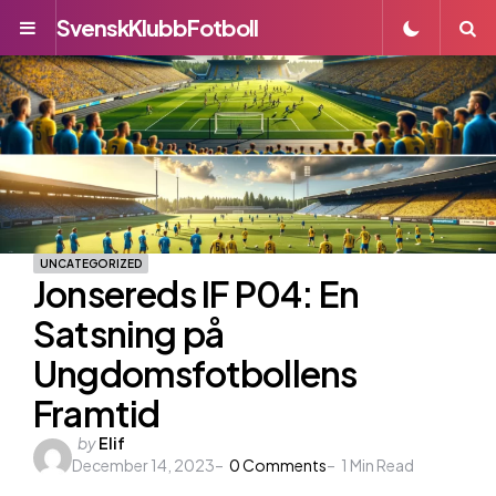
SvenskKlubbFotboll
Menu
S
UNCATEGORIZED
Jonsereds IF P04: En
Satsning på
Ungdomsfotbollens
Framtid
Posted
by
Elif
December 14, 2023
by
0
Comments
1
Min Read