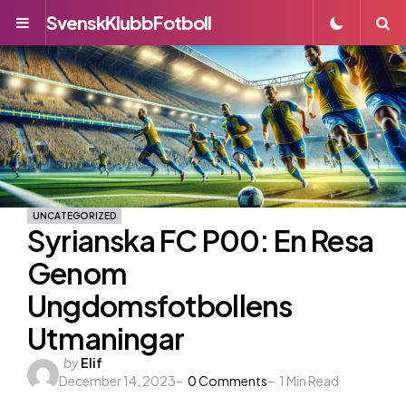
SvenskKlubbFotboll
Menu
S
UNCATEGORIZED
Syrianska FC P00: En Resa
Genom
Ungdomsfotbollens
Utmaningar
Posted
by
Elif
December 14, 2023
by
0
Comments
1
Min Read