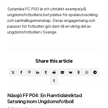
Syrianska FC P00 är ett utmärkt exempel på
ungdomsfotbollens betydelse för spelarutveckling
och samhällsgemenskap. Deras engagemang och
passion för fotbollen gör dem till en viktig del av
ungdomsfotbollen i Sverige.
Share
this article
Post
Nässjö FF P04: En Framtidsinriktad
Satsning inom Ungdomsfotboll
navigation