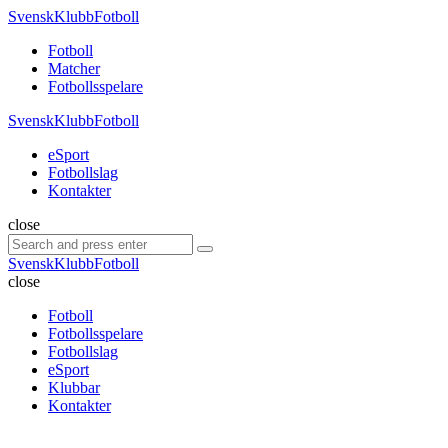
Menu
SvenskKlubbFotboll
Search
Menu
Fotboll
Matcher
Fotbollsspelare
SvenskKlubbFotboll
eSport
Fotbollslag
Kontakter
Search
close
Search
Search
for:
SvenskKlubbFotboll
close
Fotboll
Fotbollsspelare
Fotbollslag
eSport
Klubbar
Kontakter