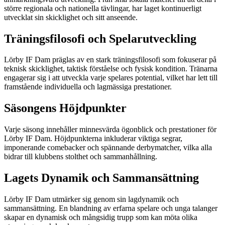
större regionala och nationella tävlingar, har laget kontinuerligt
utvecklat sin skicklighet och sitt anseende.
Träningsfilosofi och Spelarutveckling
Lörby IF Dam präglas av en stark träningsfilosofi som fokuserar på
teknisk skicklighet, taktisk förståelse och fysisk kondition. Tränarna
engagerar sig i att utveckla varje spelares potential, vilket har lett till
framstående individuella och lagmässiga prestationer.
Säsongens Höjdpunkter
Varje säsong innehåller minnesvärda ögonblick och prestationer för
Lörby IF Dam. Höjdpunkterna inkluderar viktiga segrar,
imponerande comebacker och spännande derbymatcher, vilka alla
bidrar till klubbens stolthet och sammanhållning.
Lagets Dynamik och Sammansättning
Lörby IF Dam utmärker sig genom sin lagdynamik och
sammansättning. En blandning av erfarna spelare och unga talanger
skapar en dynamisk och mångsidig trupp som kan möta olika