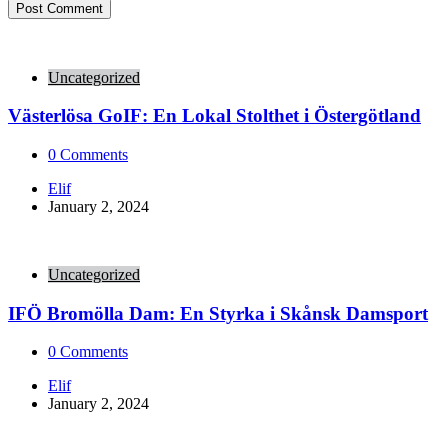
Uncategorized
Västerlösa GoIF: En Lokal Stolthet i Östergötland
0
Comments
Posted
Elif
by
January 2, 2024
Uncategorized
IFÖ Bromölla Dam: En Styrka i Skånsk Damsport
0
Comments
Posted
Elif
by
January 2, 2024