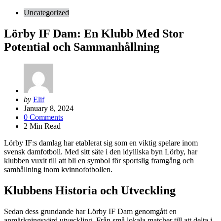
Uncategorized
Lörby IF Dam: En Klubb Med Stor
Potential och Sammanhållning
Posted
by
Elif
by
January 8, 2024
0
Comments
2
Min Read
Lörby IF:s damlag har etablerat sig som en viktig spelare inom
svensk damfotboll. Med sitt säte i den idylliska byn Lörby, har
klubben vuxit till att bli en symbol för sportslig framgång och
samhållning inom kvinnofotbollen.
Klubbens Historia och Utveckling
Sedan dess grundande har Lörby IF Dam genomgått en
anmärkningsvärd utveckling. Från små lokala matcher till att delta i