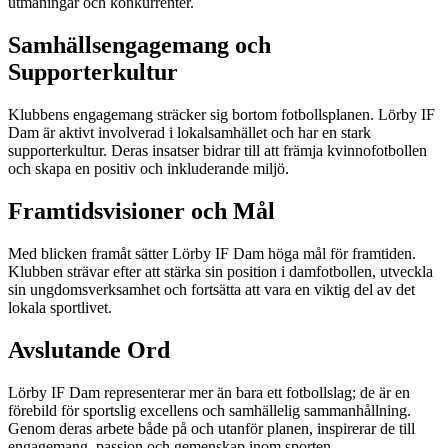
utmaningar och konkurrenter.
Samhällsengagemang och
Supporterkultur
Klubbens engagemang sträcker sig bortom fotbollsplanen. Lörby IF
Dam är aktivt involverad i lokalsamhället och har en stark
supporterkultur. Deras insatser bidrar till att främja kvinnofotbollen
och skapa en positiv och inkluderande miljö.
Framtidsvisioner och Mål
Med blicken framåt sätter Lörby IF Dam höga mål för framtiden.
Klubben strävar efter att stärka sin position i damfotbollen, utveckla
sin ungdomsverksamhet och fortsätta att vara en viktig del av det
lokala sportlivet.
Avslutande Ord
Lörby IF Dam representerar mer än bara ett fotbollslag; de är en
förebild för sportslig excellens och samhällelig sammanhållning.
Genom deras arbete både på och utanför planen, inspirerar de till
engagemang, passion och gemenskap inom sporten.