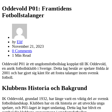
Oddevold P01: Framtidens
Fotbollstalanger
Posted
by
Elif
by
November 21, 2023
0
Comments
1
Min Read
Oddevold P01 är ett ungdomsfotbollslag kopplat till IK Oddevold,
en anrik fotbollsklubb i Sverige. Detta lag består av spelare födda år
2001 och har gjort sig känt för att fostra talanger inom svensk
fotboll.
Klubbens Historia och Bakgrund
IK Oddevold, grundad 1932, har länge varit en viktig del av svensk
fotbollslandskap. Klubben har en rik historia av att utveckla unga
spelare, och P01-laget är inget undantag. Detta lag har blivit en