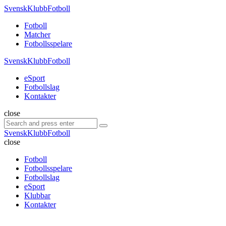
Menu
SvenskKlubbFotboll
Search
Menu
Fotboll
Matcher
Fotbollsspelare
SvenskKlubbFotboll
eSport
Fotbollslag
Kontakter
Search
close
Search
Search
for:
SvenskKlubbFotboll
close
Fotboll
Fotbollsspelare
Fotbollslag
eSport
Klubbar
Kontakter