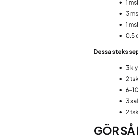
1 ms
3 m
1 ms
0.5 
Dessa steks se
3 kl
2 ts
6-10
3 sa
2 ts
GÖR SÅ 