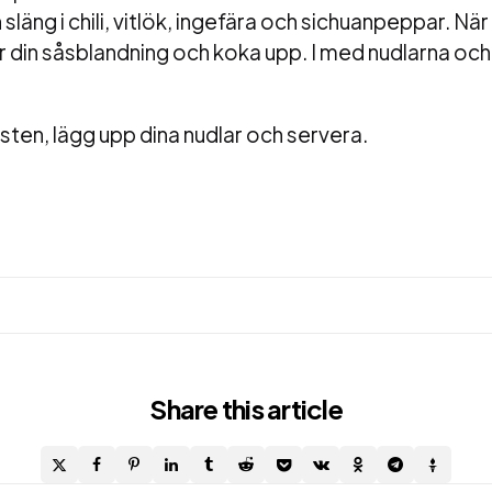
äng i chili, vitlök, ingefära och sichuanpeppar. När 
er din såsblandning och koka upp. I med nudlarna och
ten, lägg upp dina nudlar och servera.
Share
this article