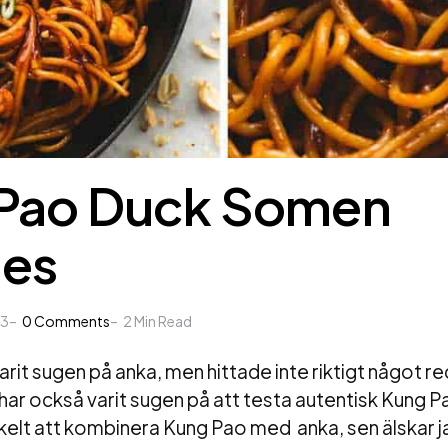
Pao Duck Somen
es
23
0
Comments
2
Min Read
arit sugen på anka, men hittade inte riktigt något 
 har också varit sugen på att testa autentisk Kung 
enkelt att kombinera Kung Pao med
anka, sen älskar ja