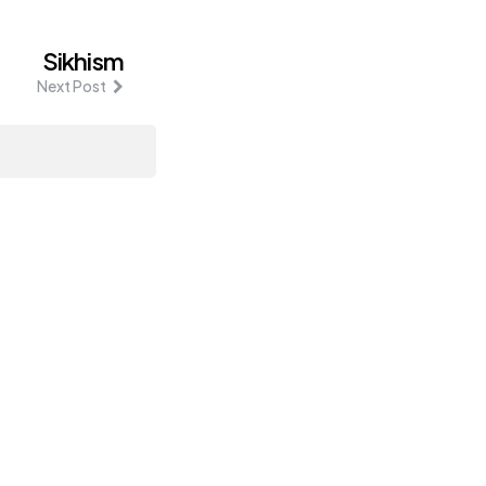
Sikhism
Next Post