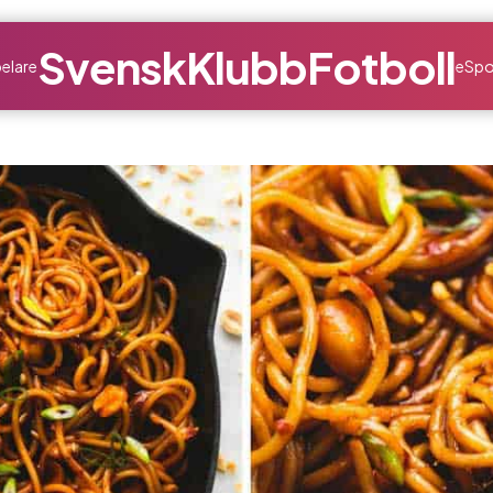
SvenskKlubbFotboll
elare
eSpo