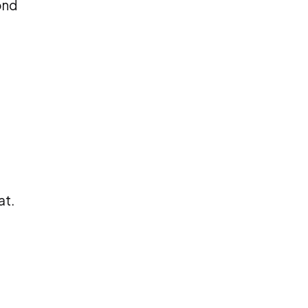
ond
at.