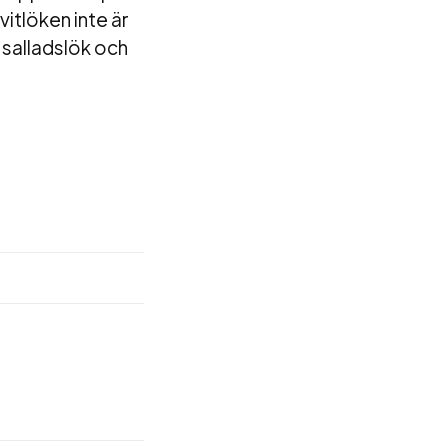
vitlöken inte är
 salladslök och