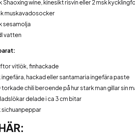
k Shaoxing wine, kinesikt risvin eller 2 msk kycklingf
sk muskavadosocker
k sesamolja
dl vatten
parat:
yftor vitlök, finhackade
k ingefära, hackad eller santamaria ingefära paste
 torkade chili beroende på hur stark man gillar sin m
lladslökar delade i ca 3 cm bitar
k sichuanpeppar
HÄR: