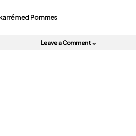
äskkarré med Pommes
on
Leave a Comment