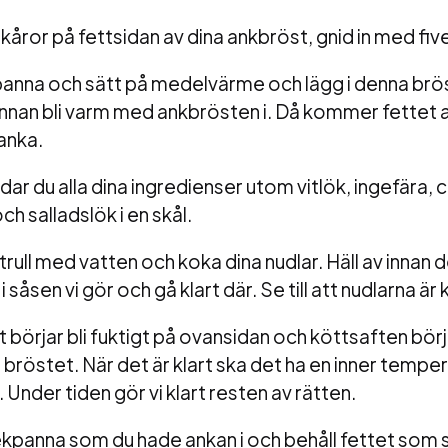
kåror på fettsidan av dina ankbröst, gnid in med five
panna och sätt på medelvärme och lägg i denna brö
nnan bli varm med ankbrösten i. Då kommer fettet 
 anka.
ar du alla dina ingredienser utom vitlök, ingefära, ch
h salladslök i en skål.
rull med vatten och koka dina nudlar. Häll av innan d
åsen vi gör och gå klart där. Se till att nudlarna är k
t börjar bli fuktigt på ovansidan och köttsaften börj
bröstet. När det är klart ska det ha en inner tempe
r. Under tiden gör vi klart resten av rätten.
kpanna som du hade ankan i och behåll fettet som s