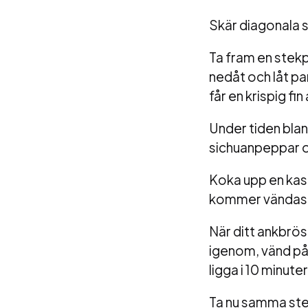
Skär diagonala s
Ta fram en stek
nedåt och låt pa
får en krispig fin
Under tiden bland
sichuanpeppar oc
Koka upp en kast
kommer vändas i s
När ditt ankbrös
igenom, vänd på 
ligga i 10 minute
Ta nu samma ste