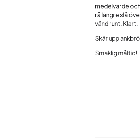
medelvärde och sl
rå längre slå öv
vänd runt.
Klart.
Skär upp ankbrös
Smaklig måltid!