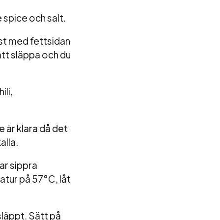
 spice och salt.
st med fettsidan
att släppa och du
ili,
e är klara då det
alla.
ar sippra
ratur på 57
°C
, låt
läppt. Sätt på