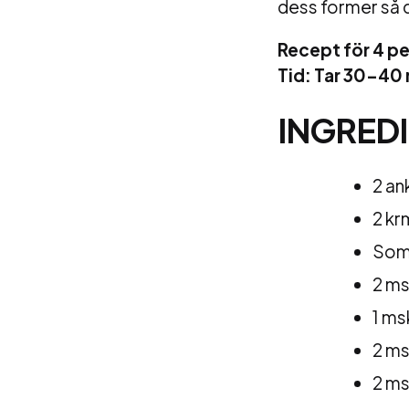
dess former så de
Recept för 4 pe
Tid: Tar 30-40
INGREDI
2 an
2 kr
Som
2 ms
1 ms
2 ms
2 ms