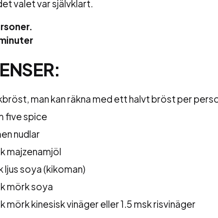
t valet var självklart.
rsoner.
 minuter
ENSER:
kbröst, man kan räkna med ett halvt bröst per pers
m five spice
en nudlar
k majzenamjöl
k ljus soya (kikoman)
k mörk soya
k mörk kinesisk vinäger eller 1.5 msk risvinäger