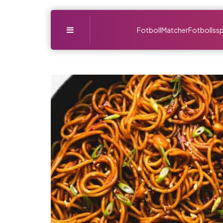
Menu
Fotboll
Matcher
Fotbollssp