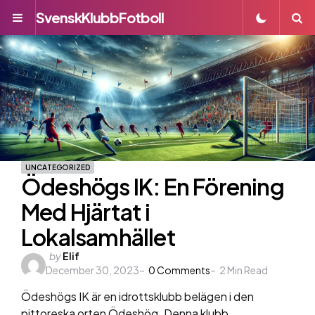
SvenskKlubbFotboll
Menu
S
UNCATEGORIZED
Ödeshögs IK: En Förening
Med Hjärtat i
Lokalsamhället
Posted
by
Elif
December 30, 2023
by
0
Comments
2
Min Read
Ödeshögs IK är en idrottsklubb belägen i den
pittoreska orten Ödeshög. Denna klubb