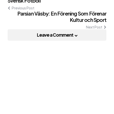
Svensk Fotboll
navigation
Previous Post
Parsian Väsby: En Förening Som Förenar
Kultur och Sport
Next Post
Leave a Comment