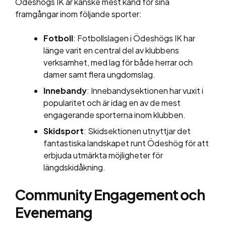
Ödeshögs IK är kanske mest känd för sina
framgångar inom följande sporter:
Fotboll
: Fotbollslagen i Ödeshögs IK har
länge varit en central del av klubbens
verksamhet, med lag för både herrar och
damer samt flera ungdomslag.
Innebandy
: Innebandysektionen har vuxit i
popularitet och är idag en av de mest
engagerande sporterna inom klubben.
Skidsport
: Skidsektionen utnyttjar det
fantastiska landskapet runt Ödeshög för att
erbjuda utmärkta möjligheter för
längdskidåkning.
Community Engagement och
Evenemang