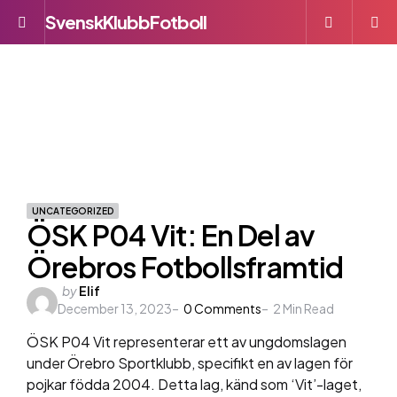
SvenskKlubbFotboll
Menu
S
UNCATEGORIZED
ÖSK P04 Vit: En Del av
Örebros Fotbollsframtid
Posted
by
Elif
December 13, 2023
by
0
Comments
2
Min Read
ÖSK P04 Vit representerar ett av ungdomslagen
under Örebro Sportklubb, specifikt en av lagen för
pojkar födda 2004. Detta lag, känd som ‘Vit’-laget,