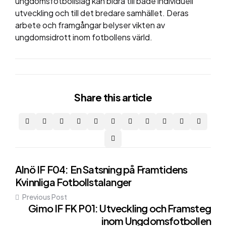
ungdomsfotbollslag kan bidra till både individuell
utveckling och till det bredare samhället. Deras
arbete och framgångar belyser vikten av
ungdomsidrott inom fotbollens värld.
Share
this article
Post
Alnö IF F04: En Satsning på Framtidens
Kvinnliga Fotbollstalanger
navigation
Previous Post
Gimo IF FK P01: Utveckling och Framsteg
inom Ungdomsfotbollen