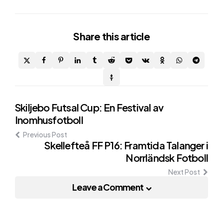
Share
this article
Post
Skiljebo Futsal Cup: En Festival av
Inomhusfotboll
navigation
Previous Post
Skellefteå FF P16: Framtida Talanger i
Norrländsk Fotboll
Next Post
Leave a Comment