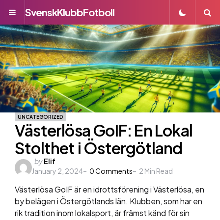
SvenskKlubbFotboll
Menu
S
UNCATEGORIZED
Västerlösa GoIF: En Lokal
Stolthet i Östergötland
Posted
by
Elif
January 2, 2024
by
0
Comments
2
Min Read
Västerlösa GoIF är en idrottsförening i Västerlösa, en
by belägen i Östergötlands län. Klubben, som har en
rik tradition inom lokalsport, är främst känd för sin