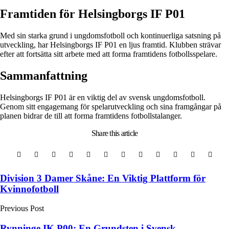
Framtiden för Helsingborgs IF P01
Med sin starka grund i ungdomsfotboll och kontinuerliga satsning på
utveckling, har Helsingborgs IF P01 en ljus framtid. Klubben strävar
efter att fortsätta sitt arbete med att forma framtidens fotbollsspelare.
Sammanfattning
Helsingborgs IF P01 är en viktig del av svensk ungdomsfotboll.
Genom sitt engagemang för spelarutveckling och sina framgångar på
planen bidrar de till att forma framtidens fotbollstalanger.
Share
this article
Post
Division 3 Damer Skåne: En Viktig Plattform för
Kvinnofotboll
navigation
Previous Post
Rynninge IK P00: En Grundsten i Svensk