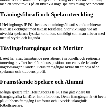
med ett starkt fokus på att utveckla unga spelares talang och potential.
Träningsfilosofi och Spelarutveckling
I Helsingborgs IF P01 betonas en träningsfilosofi som kombinerar
teknisk skicklighet med taktisk förståelse. Stor vikt läggs vid att
utveckla spelarnas fysiska kondition, samtidigt som man arbetar med
mental styrka och laganda.
Tävlingsframgångar och Meriter
Laget har visat framstående prestationer i nationella och regionala
turneringar, vilket bekräftar deras position som en av de ledande
ungdomslagen i landet. Deras framgångar bidrar till att höja både
spelarnas och klubbens profil.
Framstående Spelare och Alumni
Många spelare från Helsingborgs IF P01 har gått vidare till
framgångsrika karriärer inom fotbollen. Deras framgångar är ett bevis
på klubbens framgång i att fostra och utveckla talangfulla
fotbollsspelare.