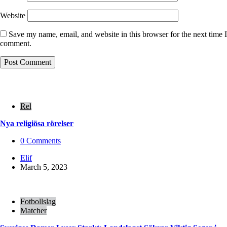
Website
Save my name, email, and website in this browser for the next time I
comment.
Rel
Nya religiösa rörelser
0
Comments
Posted
Elif
by
March 5, 2023
Fotbollslag
Matcher