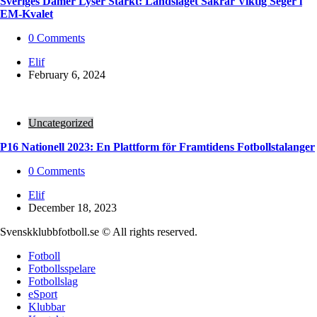
Sveriges Damer Lyser Starkt: Landslaget Säkrar Viktig Seger i
EM-Kvalet
0
Comments
Posted
Elif
by
February 6, 2024
Uncategorized
P16 Nationell 2023: En Plattform för Framtidens Fotbollstalanger
0
Comments
Posted
Elif
by
December 18, 2023
Svenskklubbfotboll.se © All rights reserved.
Fotboll
Fotbollsspelare
Fotbollslag
eSport
Klubbar