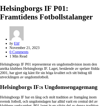
Helsingborgs IF P01:
Framtidens Fotbollstalanger
Posted
by
Elif
by
November 21, 2023
0
Comments
1
Min Read
Helsingborgs IF P01 representerar en ungdomsdivision inom den
anrika klubben Helsingborgs IF. Laget, bestående av spelare födda
2001, har gjort sig känt för sin höga kvalitet och sitt bidrag till
utvecklingen av ungdomsfotboll.
Helsingborgs IF:s Ungdomsengagemang
Helsingborgs IF har en lång och stolt tradition av framgång inom
svensk fotboll, och ungdomslagen har alltid varit en central del av
klubbens verksamhet. P01-laget är en viktig del av denna tradition,