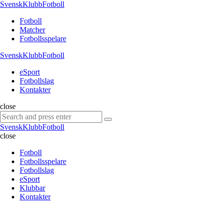
Menu
SvenskKlubbFotboll
Search
Menu
Fotboll
Matcher
Fotbollsspelare
SvenskKlubbFotboll
eSport
Fotbollslag
Kontakter
Search
close
Search
Search
for:
SvenskKlubbFotboll
close
Fotboll
Fotbollsspelare
Fotbollslag
eSport
Klubbar
Kontakter